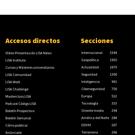
Accesos directos
Secciones
Internacional
3344
Vídeo-Presentación LISA News
Geopolítica
1935
LISA Institute
Actualidad
1670
Cursos y Másteres universitarios
Seguridad
1300
LISA Comunidad
Inteligencia
941
LISA Work
Ciberseguridad
750
LISA Challenge
Europa
512
Masterclass LISA
Tecnología
333
Podcast Código LISA
Oriente medio
294
Boletín Prospectivo
América del Norte
284
Boletín Semanal
DDHH
267
Cómo publicar
Terrorismo
266
Anúnciate