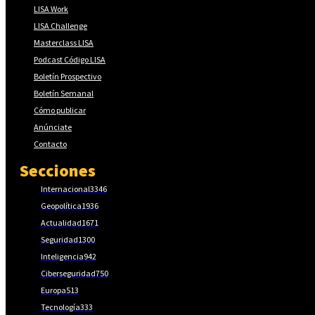
LISA Work
LISA Challenge
Masterclass LISA
Podcast Código LISA
Boletín Prospectivo
Boletín Semanal
Cómo publicar
Anúnciate
Contacto
Secciones
Internacional
3346
Geopolítica
1936
Actualidad
1671
Seguridad
1300
Inteligencia
942
Ciberseguridad
750
Europa
513
Tecnología
333