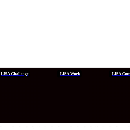
LISA Challenge
LISA Work
LISA Com
ERSEGURIDAD
SEGURIDAD
DDHH
FORMACIÓN
EVEN