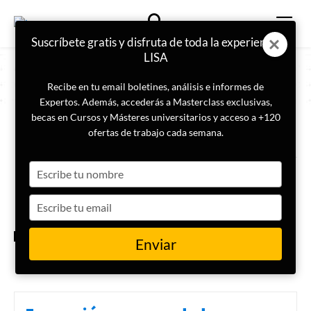
Suscríbete gratis y disfruta de toda la experiencia
LISA
Recibe en tu email boletines, análisis e informes de
Expertos. Además, accederás a Masterclass exclusivas,
becas en Cursos y Másteres universitarios y acceso a +120
ETIQUETA
teología política
ofertas de trabajo cada semana.
Type
La influencia del nacionalismo
cristiano en el trumpismo
your
name
Type
your
email
EFECTO TRUMP
Enviar