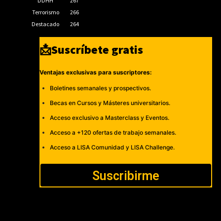
DDHH
267
Terrorismo
266
Destacado
264
📩Suscríbete gratis
Ventajas exclusivas para suscriptores:
Boletines semanales y prospectivos.
Becas en Cursos y Másteres universitarios.
Acceso exclusivo a Masterclass y Eventos.
Acceso a +120 ofertas de trabajo semanales.
Acceso a LISA Comunidad y LISA Challenge.
Suscribirme