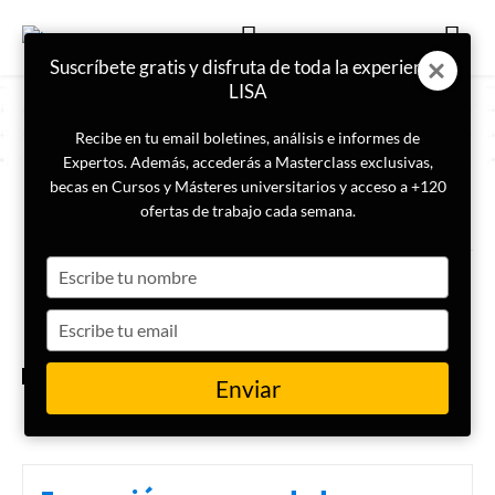
Suscríbete gratis y disfruta de toda la experiencia
LISA
Recibe en tu email boletines, análisis e informes de
Expertos. Además, accederás a Masterclass exclusivas,
becas en Cursos y Másteres universitarios y acceso a +120
ETIQUETA
UCO
ofertas de trabajo cada semana.
Type
La Europol confirma la caída
del clan de los Balcanes
your
name
Type
your
email
ACTUALIDAD
Enviar