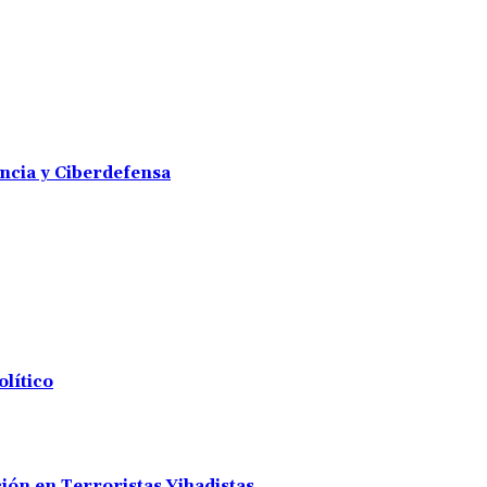
encia y Ciberdefensa
olítico
ión en Terroristas Yihadistas