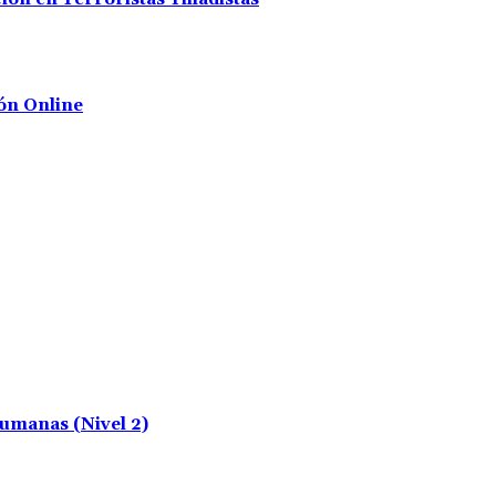
ón Online
umanas (Nivel 2)