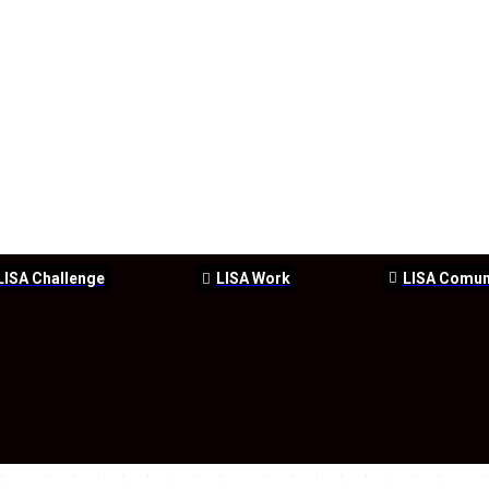
LISA Challenge
LISA Work
LISA Comu
ERSEGURIDAD
SEGURIDAD
DDHH
FORMACIÓN
EVEN