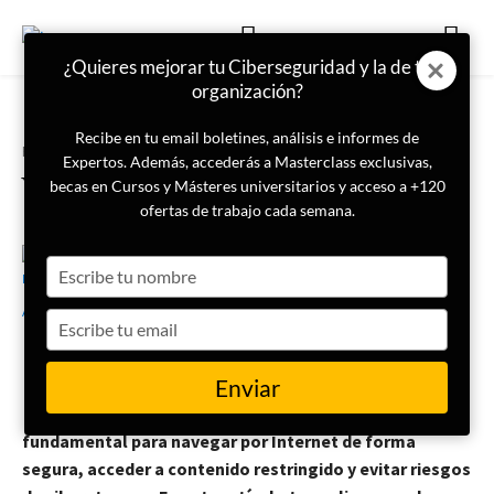
¿Quieres mejorar tu Ciberseguridad y la de tu
organización?
Recibe en tu email boletines, análisis e informes de
Portada
Ciberseguridad
Expertos. Además, accederás a Masterclass exclusivas,
VPN: qué es, usos y consejos
becas en Cursos y Másteres universitarios y acceso a +120
ofertas de trabajo cada semana.
Type
25 de agosto de 2025
Rubén Asenjo
your
E
name
Type
n un mundo cada vez más conectado,
your
proteger tu privacidad y seguridad en línea
email
Enviar
se ha convertido en una prioridad. Una VPN,
o Red Privada Virtual, es una herramienta
fundamental para navegar por Internet de forma
segura, acceder a contenido restringido y evitar riesgos