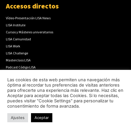
Accesos directos
Vídeo-Presentación LISA News
LISA Institute
Cursos y Másteres universitarios
LISA Comunidad
LISA Work
LISA Challenge
Masterclass LISA
Podcast Código LISA
Boletín Prospectivo
Las cookies de esta web permiten una navegación más
Boletín Semanal
óptima al recordar tus preferencias de visitas anteriores
Cómo publicar
para ofrecerte una experiencia más relevante. Haz clic en
Anúnciate
Aceptar para aceptar todas las Cookies. Si lo necesitas,
puedes visitar "Cookie Settings" para personalizar tu
Contacto
consentimiento de forma avanzada.
Ajustes
Aceptar
Secciones