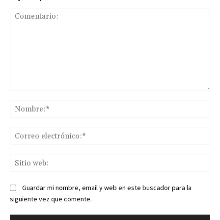
Comentario:
No
Co
ele
Sit
we
Guardar mi nombre, email y web en este buscador para la
siguiente vez que comente.