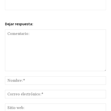
Dejar respuesta:
Comentario:
No
Co
ele
Sit