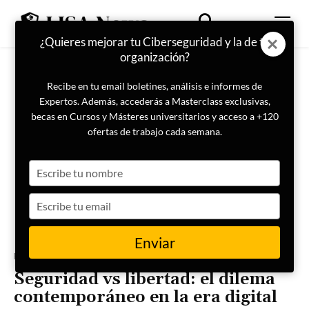
¿Quieres mejorar tu Ciberseguridad y la de tu
organización?
Recibe en tu email boletines, análisis e informes de
Expertos. Además, accederás a Masterclass exclusivas,
becas en Cursos y Másteres universitarios y acceso a +120
ofertas de trabajo cada semana.
Type
your
name
Type
your
email
Enviar
Portada
Ciberseguridad
Seguridad vs libertad: el dilema
contemporáneo en la era digital