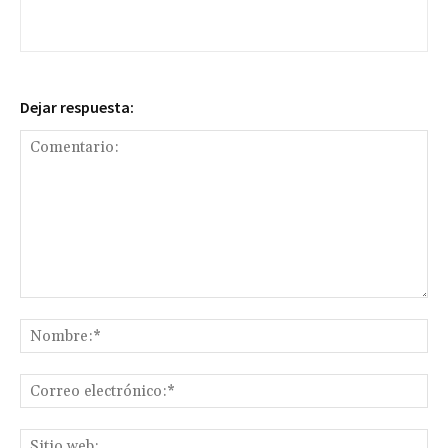
Dejar respuesta:
Comentario:
No
Co
ele
Sit