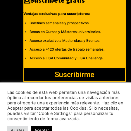
📩Suscríbete gratis
Ventajas exclusivas para suscriptores:
Boletines semanales y prospectivos.
Becas en Cursos y Másteres universitarios.
Acceso exclusivo a Masterclass y Eventos.
Acceso a +120 ofertas de trabajo semanales.
Acceso a LISA Comunidad y LISA Challenge.
Suscribirme
Las cookies de esta web permiten una navegación más
óptima al recordar tus preferencias de visitas anteriores
para ofrecerte una experiencia más relevante. Haz clic en
Cómo publicar
Anúnciate
Política de Privacidad y Cookies
Aceptar para aceptar todas las Cookies. Si lo necesitas,
puedes visitar "Cookie Settings" para personalizar tu
Aviso legal
Contacto
consentimiento de forma avanzada.
LISA News©. Creative Commons BY-NC-ND.
Ajustes
Aceptar