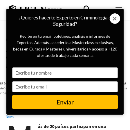
¿Quieres hacerte Experto en Criminología o
Seguridad?
Recibe en tu email boletines, análisis e informes de
Portada
Actualidad
Expertos. Además, accederás a Masterclass exclusivas,
Interpol y la OEA detienen a más
becas en Cursos y Másteres universitarios y acceso a +120
de 8.700 personas y decomisan
ofertas de trabajo cada semana.
56 toneladas de drogas en
Type
América Latina
your
name
El tráfico de armas de fuego en la región está vinculado a otras formas de actividad
Type
delictiva, como el tráfico de drogas, la trata de personas, el tráfico de migrantes y la
your
ciberdelincuencia. / Imagen: Interpol
email
Enviar
27 de mayo de 2026
LISA News
ás de 20 países participan en una