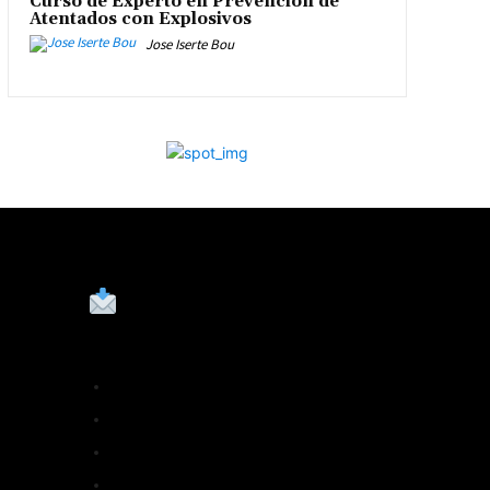
Curso de Experto en Prevención de
Atentados con Explosivos
Jose Iserte Bou
Suscríbete gratis
Ventajas exclusivas para suscriptores:
Boletines semanales y prospectivos.
Becas en Cursos y Másteres universitarios.
Acceso exclusivo a Masterclass y Eventos.
Acceso a +120 ofertas de trabajo semanales.