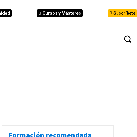
nidad
Cursos y Másteres
Suscríbete
N
EVENTOS
ANÁLISIS
INFORMES
Formación recomendada