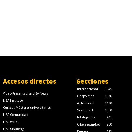
Accesos directos
Secciones
Internacional
3345
Vídeo-Presentación LISA News
Geopolítica
1936
LISA Institute
Actualidad
1670
Cursos y Másteres universitarios
Seguridad
1300
LISA Comunidad
Inteligencia
941
LISA Work
Ciberseguridad
750
LISA Challenge
Europa
512