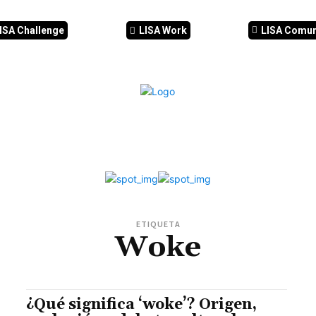
ISA Challenge
LISA Work
LISA Comu
CIA
CIBERSEGURIDAD
SEGURIDAD
DDHH
FORMACIÓ
ETIQUETA
Woke
¿Qué significa ‘woke’? Origen,