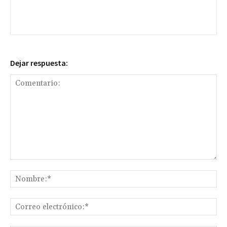
Dejar respuesta:
Comentario:
No
Co
ele