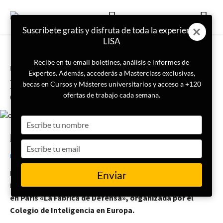
Suscríbete gratis y disfruta de toda la experiencia
LISA
Recibe en tu email boletines, análisis e informes de
Portada
Actualidad
Expertos. Además, accederás a Masterclass exclusivas,
El CNI participa en un evento del
becas en Cursos y Másteres universitarios y acceso a +120
Colegio de Inteligencia en Europa
ofertas de trabajo cada semana.
Type
your
name
Type
8 de febrero de 2022
LISA News
your
email
El director de la Academia de Inteligencia realizó una
Enviar
intervención en la mesa redonda de la feria de defensa
en París «La Fábrica de Defensa», organizada por el
Colegio de Inteligencia en Europa.