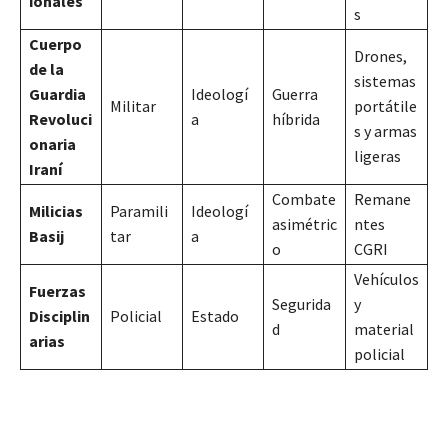
ionales
s
Cuerpo
Drones,
de la
sistemas
Guardia
Ideologí
Guerra
Militar
portátile
Revoluci
a
híbrida
s y armas
onaria
ligeras
Iraní
Combate
Remane
Milicias
Paramili
Ideologí
asimétric
ntes
Basij
tar
a
o
CGRI
Vehículos
Fuerzas
Segurida
y
Disciplin
Policial
Estado
d
material
arias
policial