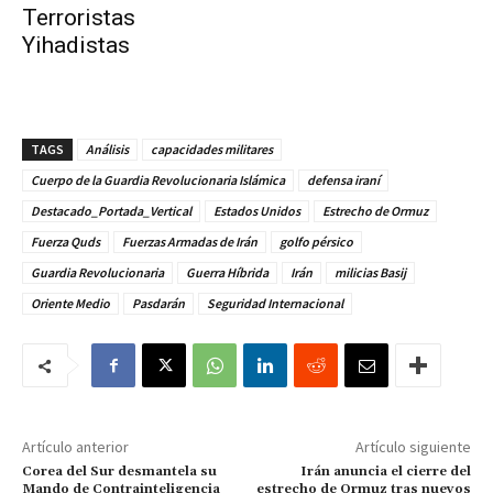
Terroristas
Yihadistas
TAGS
Análisis
capacidades militares
Cuerpo de la Guardia Revolucionaria Islámica
defensa iraní
Destacado_Portada_Vertical
Estados Unidos
Estrecho de Ormuz
Fuerza Quds
Fuerzas Armadas de Irán
golfo pérsico
Guardia Revolucionaria
Guerra Híbrida
Irán
milicias Basij
Oriente Medio
Pasdarán
Seguridad Internacional
Artículo anterior
Artículo siguiente
Corea del Sur desmantela su
Irán anuncia el cierre del
Mando de Contrainteligencia
estrecho de Ormuz tras nuevos