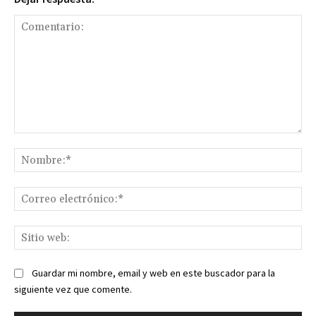
Comentario:
No
Co
ele
Sit
we
Guardar mi nombre, email y web en este buscador para la
siguiente vez que comente.