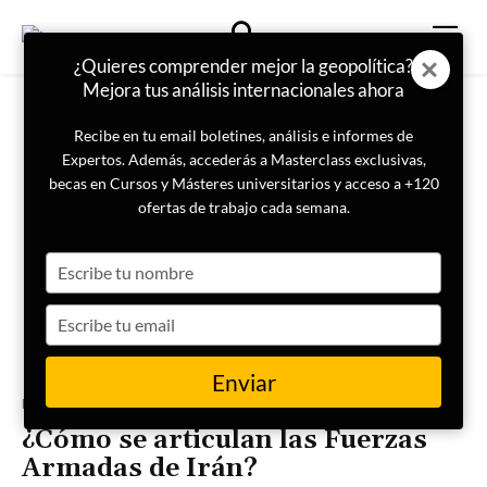
¿Quieres comprender mejor la geopolítica?
Mejora tus análisis internacionales ahora
Recibe en tu email boletines, análisis e informes de
Expertos. Además, accederás a Masterclass exclusivas,
becas en Cursos y Másteres universitarios y acceso a +120
ofertas de trabajo cada semana.
Type
your
name
Type
your
email
Enviar
Portada
Internacional
¿Cómo se articulan las Fuerzas
Armadas de Irán?