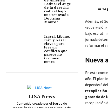
de América
Latina: el auge
de la derecha
➡️ Te
radical bajo
una renovada
Doctrina
Además, el Go
Monroe
«supervisión»
bajo escrutini
Israel, Líbano,
jornada determ
Irán y Gaza:
claves para
reformar el si
leer un
conflicto que
parece no
terminar
Nueva a
nunca
En este conte
año. El plan i
dependerá del
recopilación
LISA News
garantía de 
recopilación d
Contenido creado por el Equipo de
Redacción de LISA News con el apoyo del