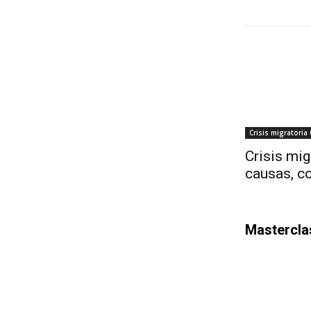
Crisis migratoria
Crisis mig
causas, co
Mastercla