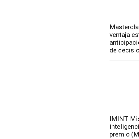
Mastercla
ventaja es
anticipaci
de decisi
IMINT Mis
inteligen
premio (M