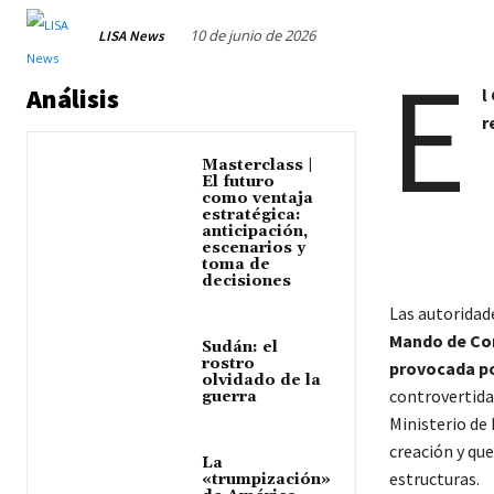
10 de junio de 2026
LISA News
E
Análisis
l
r
Masterclass |
El futuro
como ventaja
estratégica:
anticipación,
escenarios y
toma de
decisiones
Las autoridad
Mando de Con
Sudán: el
rostro
provocada po
olvidado de la
controvertida 
guerra
Ministerio de
creación y qu
La
estructuras.
«trumpización»