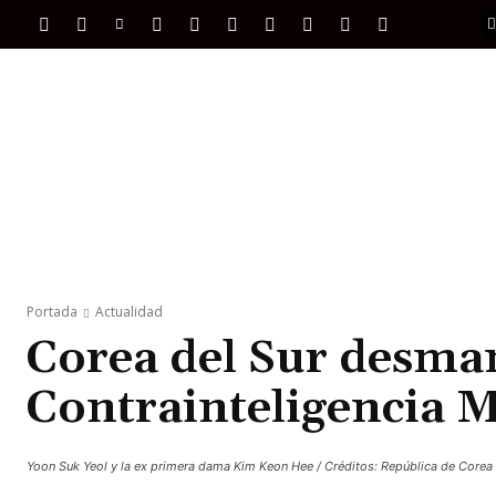
PORTADA
INTERNACIONAL
INTELIGENC
Portada
Actualidad
Corea del Sur desma
Contrainteligencia M
Yoon Suk Yeol y la ex primera dama Kim Keon Hee / Créditos: República de Corea