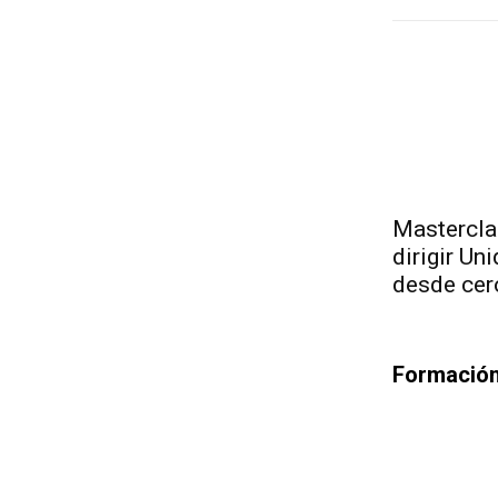
Mastercla
dirigir Un
desde cero
Formación