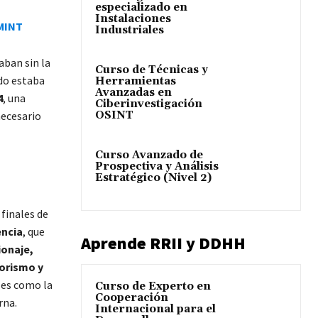
especializado en
Instalaciones
MINT
Industriales
aban sin la
Curso de Técnicas y
do estaba
Herramientas
Avanzadas en
4
, una
Ciberinvestigación
OSINT
necesario
Curso Avanzado de
Prospectiva y Análisis
Estratégico (Nivel 2)
finales de
encia
, que
Aprende RRII y DDHH
ionaje,
rorismo y
les como la
Curso de Experto en
Cooperación
rna.
Internacional para el