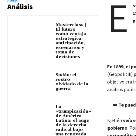
E
Análisis
s
1
p
Masterclass |
El futuro
como ventaja
estratégica:
anticipación,
escenarios y
toma de
decisiones
En 1899, el 
(Geopolitik) p
Sudán: el
rostro
objetivo era i
olvidado de la
guerra
análisis polít
➡️ Te pued
La
«trumpización»
de América
Kjellén
veía 
Latina: el auge
de la derecha
gobierno
. Po
radical bajo
una renovada
sociopolítica