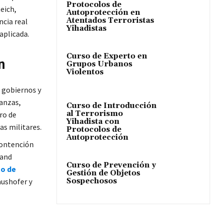
Protocolos de
eich,
Autoprotección en
Atentados Terroristas
ncia real
Yihadistas
aplicada.
Curso de Experto en
n
Grupos Urbanos
Violentos
, gobiernos y
anzas,
Curso de Introducción
al Terrorismo
ro de
Yihadista con
as militares.
Protocolos de
Autoprotección
 contención
land
Curso de Prevención y
to de
Gestión de Objetos
Sospechosos
aushofer y