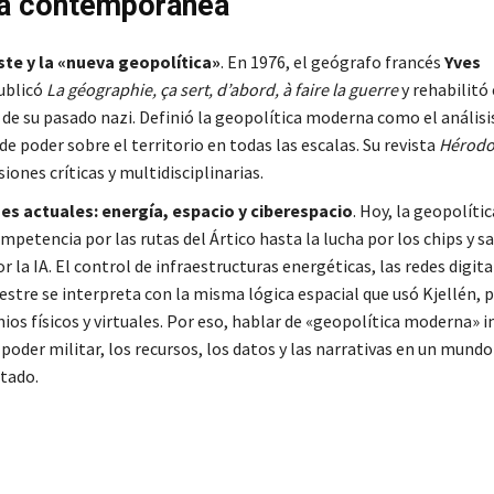
ia contemporánea
te y la «nueva geopolítica»
. En 1976, el geógrafo francés
Yves
ublicó
La géographie, ça sert, d’abord, à faire la guerre
y rehabilitó
 de su pasado nazi. Definió la geopolítica moderna como el análisi
de poder sobre el territorio en todas las escalas
. Su revista
Hérodo
iones críticas y multidisciplinarias.
es actuales: energía, espacio y ciberespacio
. Hoy, la geopolíti
mpetencia por las rutas del Ártico hasta la lucha por los chips y sa
 la IA. El control de infraestructuras energéticas
, las redes digit
estre se interpreta con la misma lógica espacial que usó Kjellén, 
ios físicos y virtuales. Por eso, hablar de «geopolítica moderna» 
 poder militar, los recursos, los datos y las narrativas en un mundo
tado.