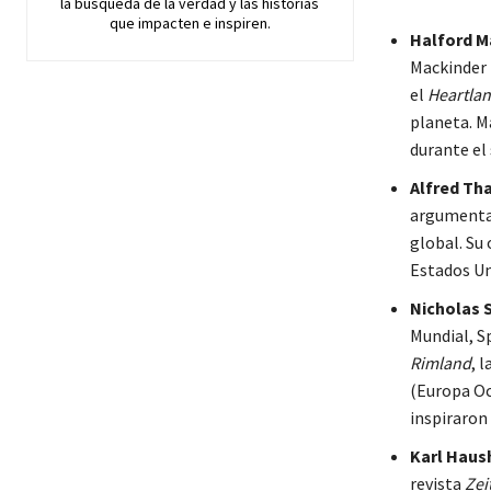
la búsqueda de la verdad y las historias
que impacten e inspiren.
Halford Ma
Mackinder
el
Heartla
planeta
. 
durante el 
Alfred Tha
argumentad
global. Su
Estados Un
Nicholas 
Mundial, S
Rimland
, 
(Europa Oc
inspiraron 
Karl Haus
revista
Zei