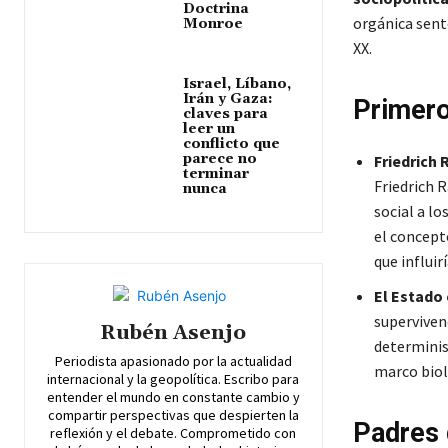
Doctrina
orgánica sentó
Monroe
XX.
Israel, Líbano,
Irán y Gaza:
Primero
claves para
leer un
conflicto que
parece no
Friedrich 
terminar
Friedrich 
nunca
social a l
el concepto
que influir
El Estado
supervivenc
Rubén Asenjo
determinis
Periodista apasionado por la actualidad
marco biol
internacional y la geopolítica. Escribo para
entender el mundo en constante cambio y
compartir perspectivas que despierten la
Padres 
reflexión y el debate. Comprometido con