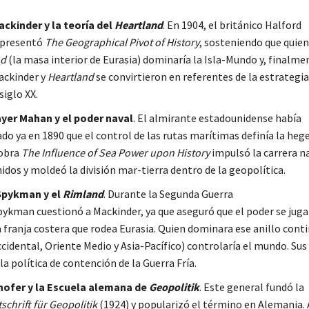
ckinder y la teoría del
Heartland
. En 1904, el británico Halford
 presentó
The Geographical Pivot of History
, sosteniendo que quie
nd
(la masa interior de Eurasia) dominaría la Isla-Mundo y, finalmen
Mackinder y
Heartland
se convirtieron en referentes de la estrategia
siglo XX.
yer Mahan y el poder naval
. El almirante estadounidense había
o ya en 1890 que el control de las rutas marítimas definía la he
 obra
The Influence of Sea Power upon History
impulsó la carrera n
idos y moldeó la división mar-tierra dentro de la geopolítica
.
Spykman y el
Rimland
. Durante la Segunda Guerra
pykman cuestionó a Mackinder, ya que aseguró que el poder se juga
la franja costera que rodea Eurasia. Quien dominara ese anillo cont
cidental, Oriente Medio y Asia-Pacífico) controlaría el mundo
. Sus
la política de contención de la Guerra Fría.
hofer y la Escuela alemana de
Geopolitik
. Este general fundó la
tschrift für Geopolitik
(1924) y popularizó el término en Alemania.