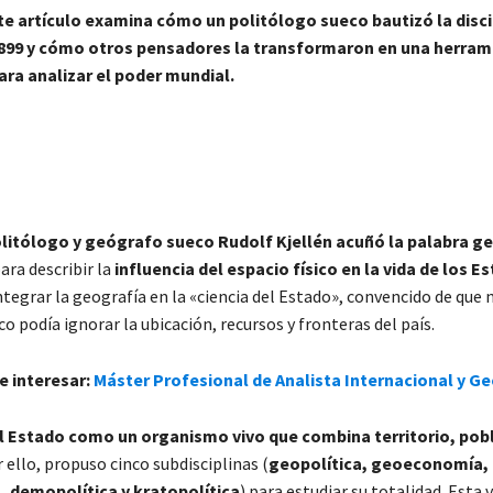
te artículo examina cómo un politólogo sueco bautizó la disci
899 y cómo otros pensadores la transformaron en una herram
ara analizar el poder mundial.
politólogo y geógrafo sueco Rudolf Kjellén acuñó la palabra ge
ara describir la
influencia del espacio físico en la vida de los E
ntegrar la geografía en la «ciencia del Estado», convencido de que
ico podía ignorar la ubicación, recursos y fronteras del país.
e interesar:
Máster Profesional de Analista Internacional y Ge
el Estado como un organismo vivo que combina territorio, pob
r ello, propuso cinco subdisciplinas (
geopolítica, geoeconomía,
, demopolítica y kratopolítica
) para estudiar su totalidad. Esta 