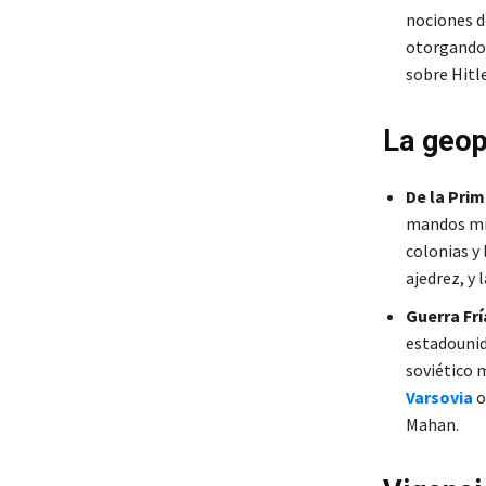
nociones 
otorgando 
sobre Hitle
La geop
De la Pri
mandos mil
colonias y 
ajedrez, y 
Guerra Frí
estadounid
soviético 
Varsovia
o
Mahan.