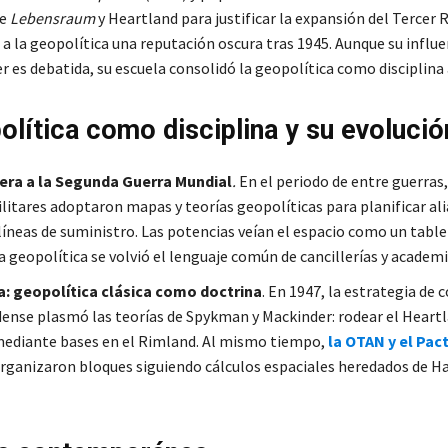
de
Lebensraum
y Heartland para justificar la expansión del Tercer R
a la geopolítica una reputación oscura tras 1945
. Aunque su influe
r es debatida, su escuela consolidó la geopolítica como disciplina 
olítica como disciplina y su evolució
mera a la Segunda Guerra Mundial
.
En el periodo de entre guerras
itares adoptaron mapas y teorías geopolíticas para planificar ali
líneas de suministro
. Las potencias veían el espacio como un table
la geopolítica se volvió el lenguaje común de cancillerías y academi
a: geopolítica clásica como doctrina
. En 1947, la estrategia de
ense plasmó las teorías de Spykman y Mackinder: rodear el Heart
mediante bases en el Rimland
. Al mismo tiempo,
la OTAN y el Pac
rganizaron bloques siguiendo cálculos espaciales heredados de H