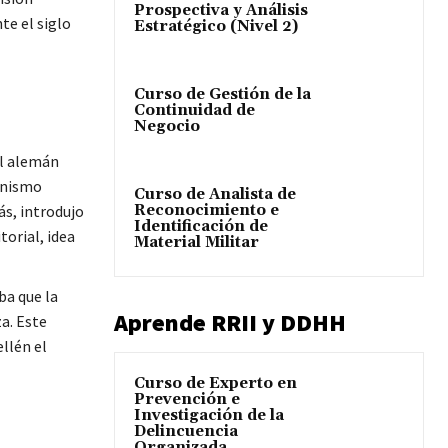
Prospectiva y Análisis
te el siglo
Estratégico (Nivel 2)
Curso de Gestión de la
Continuidad de
Negocio
el alemán
winismo
Curso de Analista de
Reconocimiento e
ás, introdujo
Identificación de
torial, idea
Material Militar
ba que la
Aprende RRII y DDHH
za
. Este
llén el
Curso de Experto en
Prevención e
Investigación de la
Delincuencia
Organizada