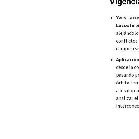
Vigenc
Yves Lacos
Lacoste
p
alejándolo
conflictos 
campo a vis
Aplicacion
desde la co
pasando por
órbita terr
a los domin
analizar el
interconec