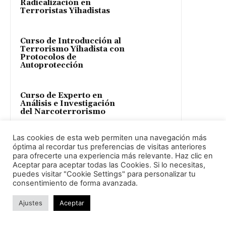
Radicalización en
Terroristas Yihadistas
Curso de Introducción al
Terrorismo Yihadista con
Protocolos de
Autoprotección
Curso de Experto en
Análisis e Investigación
del Narcoterrorismo
Las cookies de esta web permiten una navegación más
óptima al recordar tus preferencias de visitas anteriores
Curso de Experto en
para ofrecerte una experiencia más relevante. Haz clic en
Prevención de Atentados
Aceptar para aceptar todas las Cookies. Si lo necesitas,
con Explosivos
puedes visitar "Cookie Settings" para personalizar tu
consentimiento de forma avanzada.
Ajustes
Aceptar
Aprende Seguridad