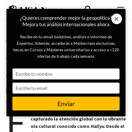
¿Quieres comprender mejor la geopolítica?
Mejora tus análisis internacionales ahora
Recibe en tu email boletines, análisis e informes de
Portada
La geopolítica de
Expertos. Además, accederás a Masterclass exclusivas,
La geopolítica de la cosmética:
becas en Cursos y Másteres universitarios y acceso a +120
cómo Corea del Sur está
ofertas de trabajo cada semana.
revolucionando el escenario
Type
global
your
name
Type
your
4 de agosto de 2025
Ana María B.
email
E
Enviar
n los últimos años, Corea del Sur ha
capturado la atención global con la vibrante
ola cultural conocida como
Hallyu
. Desde el