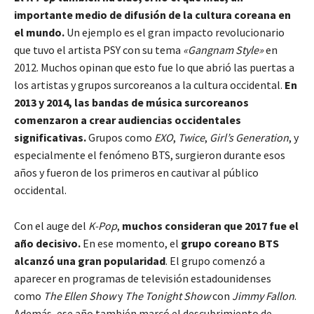
importante medio de difusión de la cultura coreana en
el mundo.
Un ejemplo es el gran impacto revolucionario
que tuvo el artista PSY con su tema
«Gangnam Style»
en
2012. Muchos opinan que esto fue lo que abrió las puertas a
los artistas y grupos surcoreanos a la cultura occidental.
En
2013 y 2014, las bandas de música surcoreanos
comenzaron a crear audiencias occidentales
significativas.
Grupos como
EXO
,
Twice
,
Girl’s Generation
, y
especialmente el fenómeno BTS, surgieron durante esos
años y fueron de los primeros en cautivar al público
occidental.
Con el auge del
K-Pop
,
muchos consideran que 2017 fue el
año decisivo.
En ese momento, el
grupo coreano BTS
alcanzó una gran popularidad
. El grupo comenzó a
aparecer en programas de televisión estadounidenses
como
The Ellen Show
y
The Tonight Show
con
Jimmy Fallon
.
Además, ese año también marcó el descubrimiento de