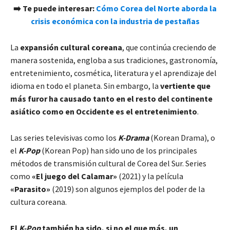
➡️ Te puede interesar:
Cómo Corea del Norte aborda la
crisis económica con la industria de pestañas
La
expansión cultural coreana
, que continúa creciendo de
manera sostenida, engloba a sus tradiciones, gastronomía,
entretenimiento, cosmética, literatura y el aprendizaje del
idioma en todo el planeta. Sin embargo, la
vertiente que
más furor ha causado tanto en el resto del continente
asiático como en Occidente es el
entretenimiento
.
Las series televisivas como los
K-Drama
(Korean Drama), o
el
K-Pop
(Korean Pop) han sido uno de los principales
métodos de transmisión cultural de Corea del Sur. Series
como
«El juego del Calamar»
(2021) y la película
«Parasito»
(2019) son algunos ejemplos del poder de la
cultura coreana.
El
K-Pop
también ha sido, si no el que más, un