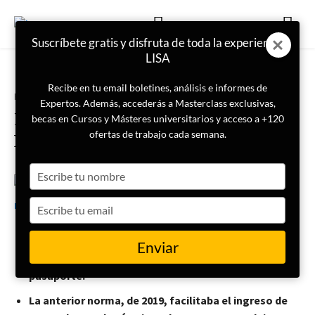
Suscríbete gratis y disfruta de toda la experiencia
LISA
Recibe en tu email boletines, análisis e informes de
Portada
Actualidad
Expertos. Además, accederás a Masterclass exclusivas,
Perú comienza a pedir visado y
becas en Cursos y Másteres universitarios y acceso a +120
pasaporte a venezolanos
ofertas de trabajo cada semana.
Type
your
3 de julio de 2024
LISA News
name
Type
your
email
Las autoridades de Perú endurecen las medidas para
Enviar
la entrada de venezolanos, y les exige visado y
pasaporte.
La anterior norma, de 2019, facilitaba el ingreso de