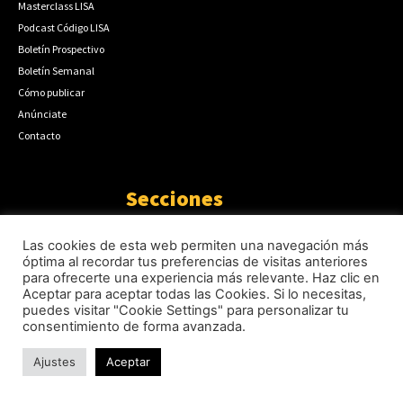
Masterclass LISA
Podcast Código LISA
Boletín Prospectivo
Boletín Semanal
Cómo publicar
Anúnciate
Contacto
Secciones
Internacional
3344
Las cookies de esta web permiten una navegación más
Geopolítica
1935
óptima al recordar tus preferencias de visitas anteriores
Actualidad
1670
para ofrecerte una experiencia más relevante. Haz clic en
Aceptar para aceptar todas las Cookies. Si lo necesitas,
Seguridad
1300
puedes visitar "Cookie Settings" para personalizar tu
Inteligencia
941
consentimiento de forma avanzada.
Ciberseguridad
750
Europa
512
Ajustes
Aceptar
Tecnología
333
Oriente medio
294