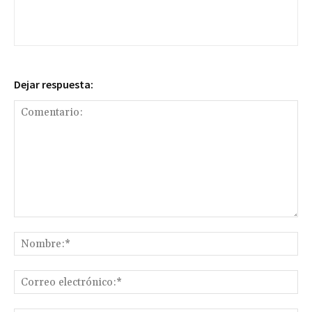
Dejar respuesta:
Comentario:
No
Co
ele