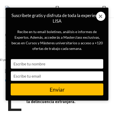
Suscríbete gratis y disfruta de toda la experiencia
LISA
Recibe en tu email boletines, análisis e informes de
Portada
Actualidad
Expertos. Además, accederás a Masterclass exclusivas,
Polonia se abre a deportar a
becas en Cursos y Másteres universitarios y acceso a +120
miembros de bandas extranjeras
ofertas de trabajo cada semana.
El primer ministro de Polonia, Donald Tusk
Type
your
name
Type
27 de febrero de 2025
LISA News
your
E
email
l gobierno de Polonia busca incrementar las
Enviar
medidas de seguridad del país para reducir
la delincuencia extranjera.