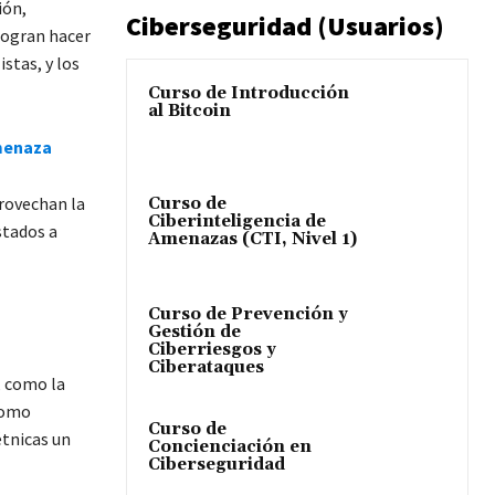
ión,
Ciberseguridad (Usuarios)
logran hacer
stas, y los
Curso de Introducción
al Bitcoin
amenaza
provechan la
Curso de
Ciberinteligencia de
stados a
Amenazas (CTI, Nivel 1)
Curso de Prevención y
Gestión de
Ciberriesgos y
Ciberataques
, como la
 como
Curso de
étnicas un
Concienciación en
Ciberseguridad