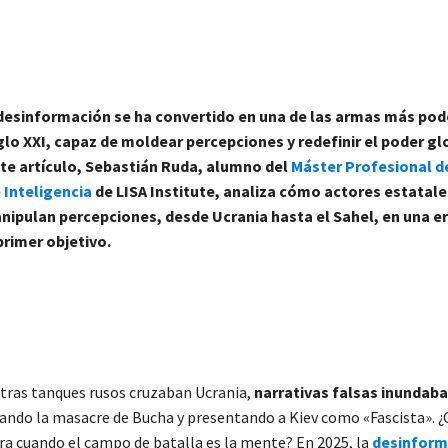
desinformación se ha convertido en una de las armas más pod
glo XXI, capaz de moldear percepciones y redefinir el poder gl
te artículo, Sebastián Ruda, alumno del
Máster Profesional d
 Inteligencia
de LISA Institute, analiza cómo actores estatale
nipulan percepciones, desde Ucrania hasta el Sahel, en una e
primer objetivo.
tras tanques rusos cruzaban Ucrania,
narrativas falsas inundab
gando la masacre de Bucha y presentando a Kiev como «Fascista». 
rra cuando el campo de batalla es la mente? En 2025, la
desinform