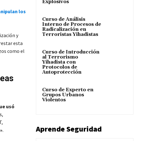
Explosivos
nipulan los
Curso de Análisis
Interno de Procesos de
Radicalización en
Terroristas Yihadistas
ización y
restar esta
rzos como el
Curso de Introducción
al Terrorismo
Yihadista con
Protocolos de
Autoprotección
peas
Curso de Experto en
Grupos Urbanos
Violentos
ue usó
s,
T,
Aprende Seguridad
»
.