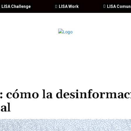
LISA Challenge
LISA Work
LISA Comun
IA
CIBERSEGURIDAD
SEGURIDAD
DDHH
FORMACIÓ
s: cómo la desinforma
al