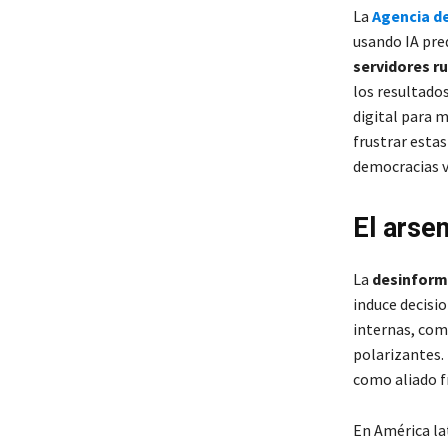
La
Agencia de
usando IA pre
servidores ru
los resultado
digital para 
frustrar esta
democracias v
El arse
La
desinform
induce decisi
internas, com
polarizantes.
como aliado f
En América la