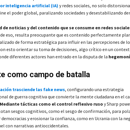
r inteligencia artificial (IA)
y redes sociales, no solo distorsiona 
fine el poder global, paralizando sociedades y desestabilizando de
 de noticias y del contenido que se consume en redes sociales
 de eso, resulta preocupante que es contenido perfectamente plan
alizado de forma estratégica para influir en las percepciones de lo
on esto orientar su toma de decisiones, algo crítico en un contex
onde diferentes actores han entrado en la disputa de la
hegemoní
e como campo de batalla
ación trasciende las fake news
, configurando una estrategia
nal de guerra cognitiva que convierte la mente ciudadana en el 
Mediante tácticas como el control reflexivo ruso
y Sharp power
lotan sesgos cognitivos, como el sesgo de confirmación, para pola
r democracias y erosionar la confianza, como en Ucrania con la ne
el con narrativas antioccidentales.