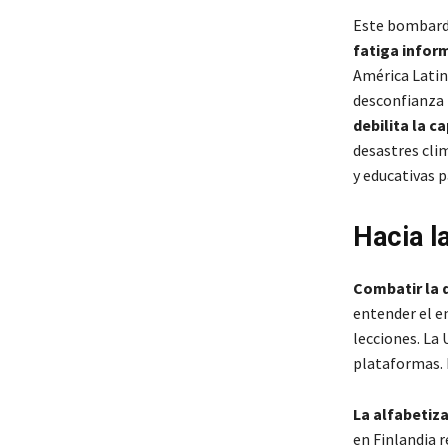
Este bombarde
fatiga infor
América Latin
desconfianza i
debilita la c
desastres cli
y educativas p
Hacia la
Combatir la 
entender el e
lecciones. La
plataformas. 
La alfabetiza
en Finlandia r