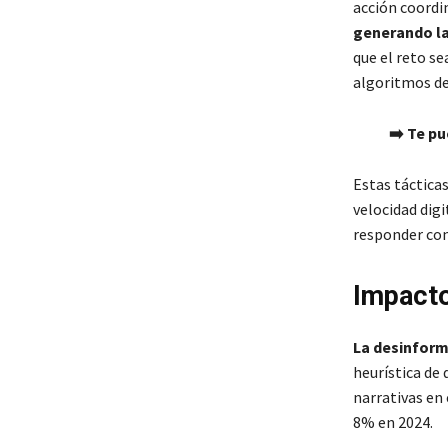
acción coordi
generando la
que el reto se
algoritmos de
➡️ Te pu
Estas táctica
velocidad digi
responder con 
Impacto
La desinfor
heurística de 
narrativas en
8% en 2024.