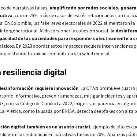
o de narrativas falsas,
amplificado por redes sociales, genera
mativa
, con un 25% más de casos de estrés relacionados con notici
a. En Colombia, las fake news electorales de 2022 alimentaron la
ntergeneracional. Al distorsionar la cohesión social,
la desinfor
apacidad de las sociedades para responder colectivamente a cr
máticos. En 2023 abordar estos impactos requiere intervenciones p
ara restaurar la unidad comunitaria y la salud mental.
 resiliencia digital
desinformación requiere innovación
. La OTAN promueve cuatro p
ntorno informativo, prevenir amenazas, mitigar incidentes y apre
 UE, con su Código de Conducta 2022, exige transparencia en algor
La IA ética, como la usada por ENISA, detecta deepfakes con alta p
ción digital también es un asunto crucial
, ejemplo de ello es 
edujeron la credibilidad en narrativas falsas un 20%. Alianzas públ