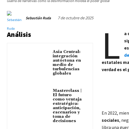
Guerra de narrativas cómo la desinformación moldea el poder global
7 de octubre de 2025
Sebastián Ruda
L
Análisis
a 
si
es
Asia Central:
de
integración
autóctona en
estatales ma
medio de
turbulencias
verdad es el 
globales
Masterclass |
El futuro
como ventaja
estratégica:
anticipación,
escenarios y
En 2022, mien
toma de
sociales
, ne
decisiones
libra una gue