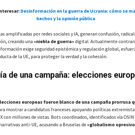
interesar:
Desinformación en la guerra de Ucrania: cómo se ma
hechos y la opinión pública
s amplificadas por redes sociales y IA, generan confusión, radical
ión, creando una
«niebla de guerra»
digital. Actualmente contrar
información exige seguridad epistémica y regulación global, esfue
ucta de la UE, para proteger la verdad y la cohesión.
a de una campaña: elecciones euro
elecciones europeas fueron blanco de una campaña prorrusa q
ra mostrar a candidatos franceses apoyando políticas extremista
 X con millones de vistas. Bots coordinados, identificados vía OSIN
narrativas anti-UE, acusando a Bruselas de
«globalismo opresivo