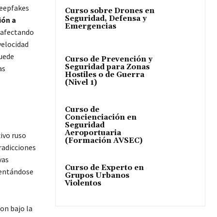
deepfakes
Curso sobre Drones en
Seguridad, Defensa y
ión a
Emergencias
 afectando
velocidad
puede
Curso de Prevención y
Seguridad para Zonas
as
Hostiles o de Guerra
(Nivel 1)
Curso de
Concienciación en
Seguridad
Aeroportuaria
xivo ruso
(Formación AVSEC)
radicciones
vas
Curso de Experto en
sentándose
Grupos Urbanos
Violentos
on bajo la