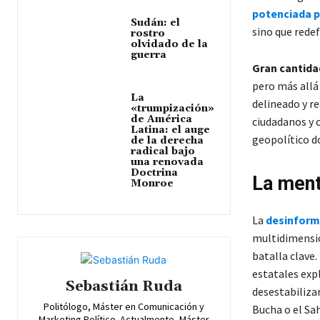
potenciada po
Sudán: el
sino que rede
rostro
olvidado de la
guerra
Gran cantidad
pero más allá
La
delineado y re
«trumpización»
de América
ciudadanos y c
Latina: el auge
geopolítico d
de la derecha
radical bajo
una renovada
Doctrina
La ment
Monroe
La
desinform
multidimensio
batalla clave.
estatales exp
Sebastián Ruda
desestabiliza
Politólogo, Máster en Comunicación y
Bucha o el Sah
Marketing Político. Actualmente, Máster