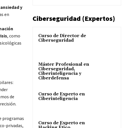
 ansiedad y
as en
Ciberseguridad (Expertos)
mación
isis
, como
Curso de Director de
Ciberseguridad
sicológicas
Máster Profesional en
Ciberseguridad,
Ciberinteligencia y
Ciberdefensa
ilares:
nder
Curso de Experto en
itmos de
Ciberinteligencia
recisión.
que programas
Curso de Experto en
ico-privadas,
Hacking Ético