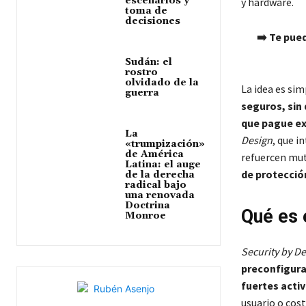
escenarios y
y hardware.
toma de
decisiones
➡️ Te pue
Sudán: el
rostro
olvidado de la
La idea es sim
guerra
seguros, sin 
que pague ext
La
Design
, que i
«trumpización»
de América
refuercen mu
Latina: el auge
de protecció
de la derecha
radical bajo
una renovada
Doctrina
Qué es 
Monroe
Security by De
preconfigura
fuertes acti
usuario o cos