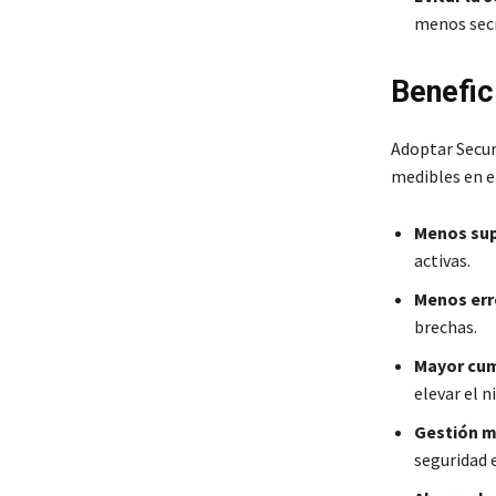
menos secr
Benefic
Adoptar Secur
medibles en el
Menos sup
activas.
Menos err
brechas.
Mayor cump
elevar el n
Gestión m
seguridad 