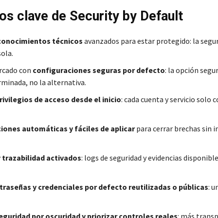
ios clave de Security by Default
 conocimientos técnicos
avanzados para estar protegido: la segu
ola.
ercado con
configuraciones seguras por defecto
: la opción segu
rminada, no la alternativa.
ivilegios de acceso desde el inicio
: cada cuenta y servicio solo c
iones automáticas y fáciles de aplicar
para cerrar brechas sin 
 trazabilidad activados
: logs de seguridad y evidencias disponibl
traseñas y credenciales por defecto reutilizadas o públicas
: u
seguridad por oscuridad y priorizar controles reales
: más transp