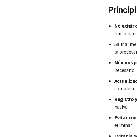
Princip
No exigir
funcionar s
Salir al m
la predete
Mínimos pr
necesario.
Actualizac
compleja.
Registro y
nativa.
Evitar con
eliminar.
Evitar la 