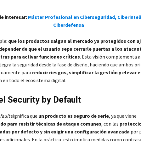
de interesar:
Máster Profesional en Ciberseguridad, Ciberintel
Ciberdefensa
ple:
que los productos salgan al mercado ya protegidos con a
depender de que el usuario sepa cerrarle puertas a los atacant
ras para activar funciones críticas
. Esta visión complementa a
ntegra la seguridad desde la fase de diseño, haciendo que ambos pri
tuamente para
reducir riesgos, simplificar la gestión y elevar e
n
en todo el ecosistema digital.
el Security by Default
fault
significa que
un producto es seguro de serie
, ya que viene
do para resistir técnicas de ataque comunes
, con las
protecci
vadas por defecto y sin exigir una configuración avanzada
por p
tes adicionales. En la práctica, esto implica medidas como contra