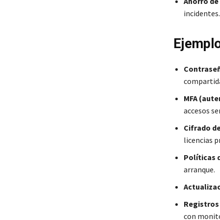
Ahorro de
incidentes.
Ejemplo
Contraseña
compartid
MFA (aute
accesos sen
Cifrado de
licencias 
Políticas 
arranque.
Actualiza
Registros
con monito