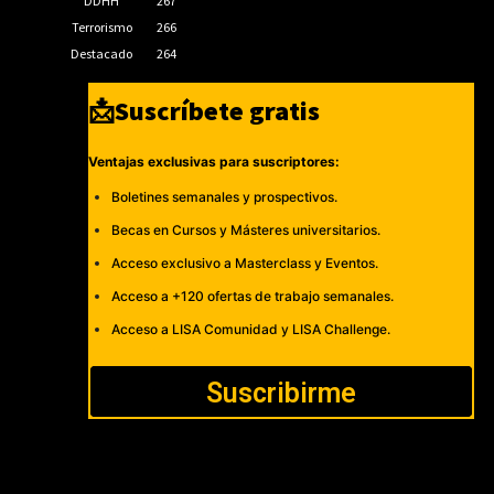
DDHH
267
Terrorismo
266
Destacado
264
📩Suscríbete gratis
Ventajas exclusivas para suscriptores:
Boletines semanales y prospectivos.
Becas en Cursos y Másteres universitarios.
Acceso exclusivo a Masterclass y Eventos.
Acceso a +120 ofertas de trabajo semanales.
Acceso a LISA Comunidad y LISA Challenge.
Suscribirme