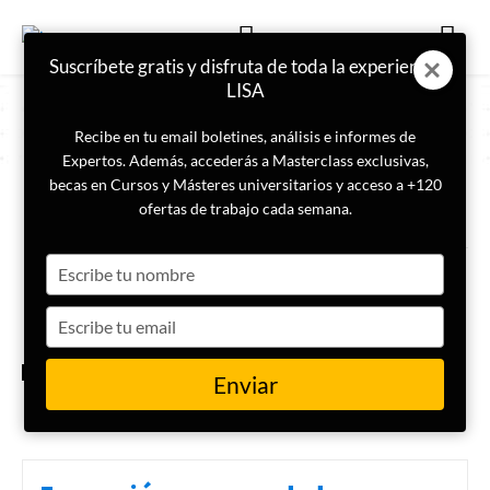
Suscríbete gratis y disfruta de toda la experiencia
LISA
Recibe en tu email boletines, análisis e informes de
Expertos. Además, accederás a Masterclass exclusivas,
becas en Cursos y Másteres universitarios y acceso a +120
ETIQUETA
autopsia psicológica
ofertas de trabajo cada semana.
Type
El divorcio alpino: un nuevo
fenómeno criminológico viral
your
name
Type
your
email
CRIMINOLOGÍA
Enviar