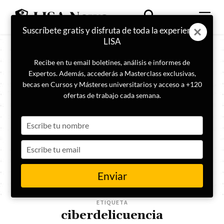
Suscríbete gratis y disfruta de toda la experiencia
LISA
Recibe en tu email boletines, análisis e informes de
Expertos. Además, accederás a Masterclass exclusivas,
becas en Cursos y Másteres universitarios y acceso a +120
ofertas de trabajo cada semana.
Type
your
name
Type
your
email
Enviar
ETIQUETA
ciberdelicuencia