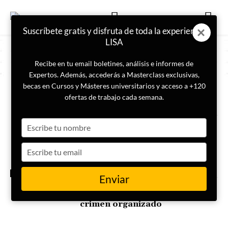
Suscríbete gratis y disfruta de toda la experiencia
LISA
Recibe en tu email boletines, análisis e informes de
Expertos. Además, accederás a Masterclass exclusivas,
becas en Cursos y Másteres universitarios y acceso a +120
ETIQUETA
FBI
ofertas de trabajo cada semana.
Type
El FBI investiga juegos de
Steam con malware oculto
your
name
Type
your
email
ACTUALIDAD
Enviar
El FBI inaugura oficina en
Ecuador para combatir el
crimen organizado