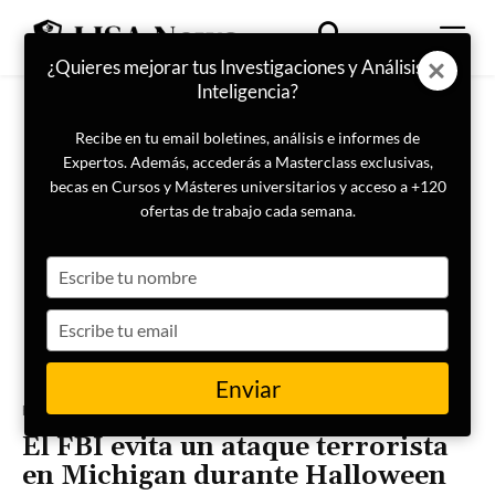
¿Quieres mejorar tus Investigaciones y Análisis de
Inteligencia?
Recibe en tu email boletines, análisis e informes de
Expertos. Además, accederás a Masterclass exclusivas,
becas en Cursos y Másteres universitarios y acceso a +120
ofertas de trabajo cada semana.
Type
your
name
Type
your
email
Enviar
Portada
Actualidad
El FBI evita un ataque terrorista
en Michigan durante Halloween