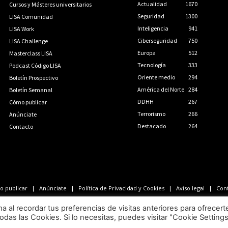
Actualidad
1670
Cursos y Másteres universitarios
Seguridad
1300
LISA Comunidad
Inteligencia
941
LISA Work
Ciberseguridad
750
LISA Challenge
Europa
512
Masterclass LISA
Tecnología
333
Podcast Código LISA
Oriente medio
294
Boletín Prospectivo
América del Norte
284
Boletín Semanal
DDHH
267
Cómo publicar
Terrorismo
266
Anúnciate
Destacado
264
Contacto
 publicar
Anúnciate
Política de Privacidad y Cookies
Aviso legal
Con
LISA News©. Creative Commons BY-NC-ND.
al recordar tus preferencias de visitas anteriores para ofrecert
odas las Cookies. Si lo necesitas, puedes visitar "Cookie Setting