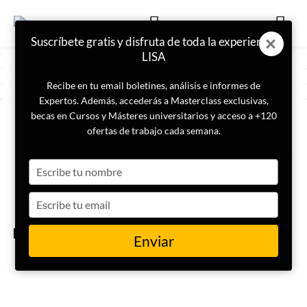
Suscríbete gratis y disfruta de toda la experiencia
LISA
Recibe en tu email boletines, análisis e informes de
Expertos. Además, accederás a Masterclass exclusivas,
becas en Cursos y Másteres universitarios y acceso a +120
ETIQUETA
Fútbol
ofertas de trabajo cada semana.
Type
El Mundial de fútbol de 2026 :
¿Un Mundial «trumpiano»?
your
name
Type
your
email
INTERNACIONAL
Enviar
Ciberdelincuencia y deporte:
del vestuario al servidor