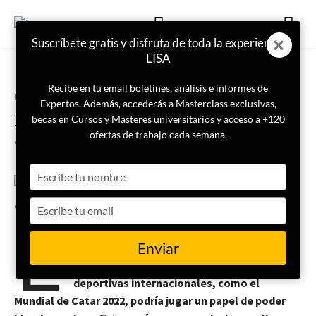
Suscríbete gratis y disfruta de toda la experiencia
LISA
Recibe en tu email boletines, análisis e informes de
Portada
DDHH
Expertos. Además, accederás a Masterclass exclusivas,
El fútbol, el poder blando del
becas en Cursos y Másteres universitarios y acceso a +120
siglo XXI
ofertas de trabajo cada semana.
Type
your
30 de diciembre de 2022
Marc Català
name
Type
E
your
l fútbol es uno de los grandes motores
email
Enviar
sociales, políticos y culturales de la escena
mundial. La celebración de competiciones
deportivas internacionales, como el
Mundial de Catar 2022, podría jugar un papel de poder