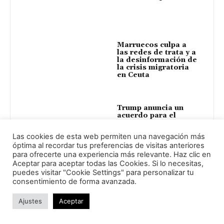
Marruecos culpa a
las redes de trata y a
la desinformación de
la crisis migratoria
en Ceuta
Trump anuncia un
acuerdo para el
desarme total de
Hamás y una nueva
Las cookies de esta web permiten una navegación más
gobernanza en Gaza
óptima al recordar tus preferencias de visitas anteriores
para ofrecerte una experiencia más relevante. Haz clic en
Aceptar para aceptar todas las Cookies. Si lo necesitas,
Crisis migratoria en
puedes visitar "Cookie Settings" para personalizar tu
Ceuta: causas,
consentimiento de forma avanzada.
contexto y claves
Ajustes
Aceptar