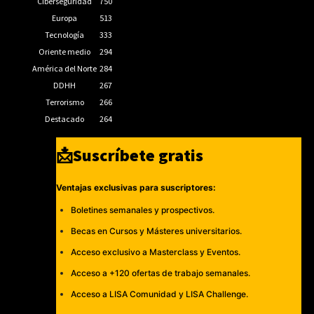
Ciberseguridad
750
Europa
513
Tecnología
333
Oriente medio
294
América del Norte
284
DDHH
267
Terrorismo
266
Destacado
264
📩Suscríbete gratis
Ventajas exclusivas para suscriptores:
Boletines semanales y prospectivos.
Becas en Cursos y Másteres universitarios.
Acceso exclusivo a Masterclass y Eventos.
Acceso a +120 ofertas de trabajo semanales.
Acceso a LISA Comunidad y LISA Challenge.