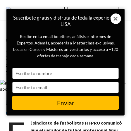
Suscríbete gratis y disfruta de toda la experiencia
LISA
Recibe en tu email boletines, análisis e informes de
Portada
Internacional
Expertos. Además, accederás a Masterclass exclusivas,
Amir Nasr-Azadani, jugador de
becas en Cursos y Másteres universitarios y acceso a +120
futbol iraní, será ejecutado tras
ofertas de trabajo cada semana.
apoyar los derechos de las
Type
mujeres
your
name
Type
your
email
Enviar
14 de diciembre de 2022
LISA News
l sindicato de futbolistas FIFPRO comunicó
que el jugador de futbol profesional Amir