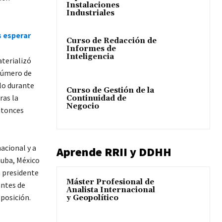
Instalaciones
Industriales
s esperar
Curso de Redacción de
Informes de
Inteligencia
aterializó
 número de
lo durante
Curso de Gestión de la
ras la
Continuidad de
Negocio
ntonces
acional y a
Aprende RRII y DDHH
Cuba, México
n presidente
Máster Profesional de
antes de
Analista Internacional
oposición.
y Geopolítico