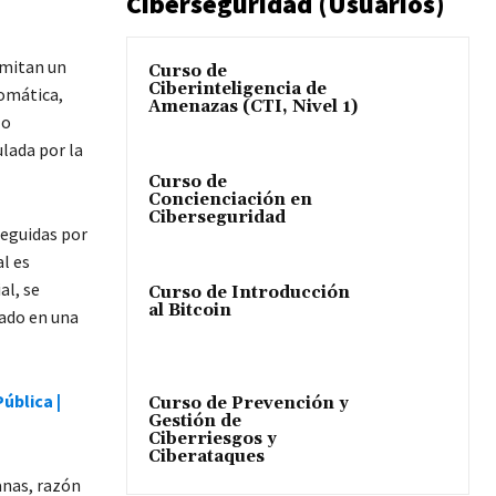
Ciberseguridad (Usuarios)
emitan un
Curso de
Ciberinteligencia de
omática,
Amenazas (CTI, Nivel 1)
lo
lada por la
Curso de
Concienciación en
Ciberseguridad
seguidas por
al es
al, se
Curso de Introducción
al Bitcoin
dado en una
ública |
Curso de Prevención y
Gestión de
Ciberriesgos y
Ciberataques
anas, razón