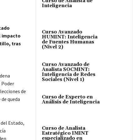
Curso de Analista de
Inteligencia
icado
Curso Avanzado
el impacto
HUMINT: Inteligencia
de Fuentes Humanas
illo, tras
(Nivel 2)
Curso Avanzado de
Analista SOCMINT:
Inteligencia de Redes
adena
Sociales (Nivel 1)
l Poder
elecciones de
Curso de Experto en
e de queda
Análisis de Inteligencia
 del Estado,
Curso de Analista
cía
Estratégico IMINT
especializado en
den