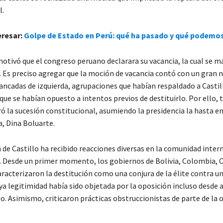
l.
eresar:
Golpe de Estado en Perú: qué ha pasado y qué podemo
otivó que el congreso peruano declarara su vacancia, la cual se m
. Es preciso agregar que la moción de vacancia contó con un gran
bancadas de izquierda, agrupaciones que habían respaldado a Castil
que se habían opuesto a intentos previos de destituirlo. Por ello, t
ró la sucesión constitucional, asumiendo la presidencia la hasta e
a, Dina Boluarte.
 de Castillo ha recibido reacciones diversas en la comunidad intern
l. Desde un primer momento, los gobiernos de Bolivia, Colombia, 
aracterizaron la destitución como una conjura de la élite contra u
a legitimidad había sido objetada por la oposición incluso desde 
o. Asimismo, criticaron prácticas obstruccionistas de parte de la 