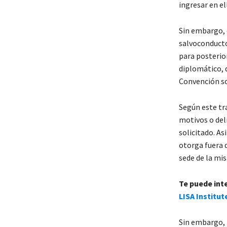
ingresar en el
Sin embargo, 
salvoconducto
para posterior
diplomático, q
Convención so
Según este tr
motivos o deli
solicitado. As
otorga fuera d
sede de la mi
Te puede int
LISA Institut
Sin embargo, 