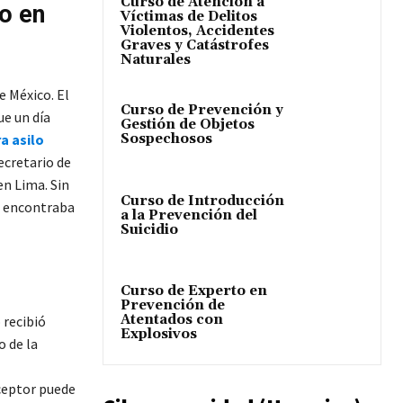
Curso de Atención a
o en
Víctimas de Delitos
Violentos, Accidentes
Graves y Catástrofes
Naturales
e México. El
Curso de Prevención y
ue un día
Gestión de Objetos
a asilo
Sospechosos
ecretario de
en Lima. Sin
Curso de Introducción
e encontraba
a la Prevención del
Suicidio
Curso de Experto en
Prevención de
Atentados con
 recibió
Explosivos
o de la
eceptor puede