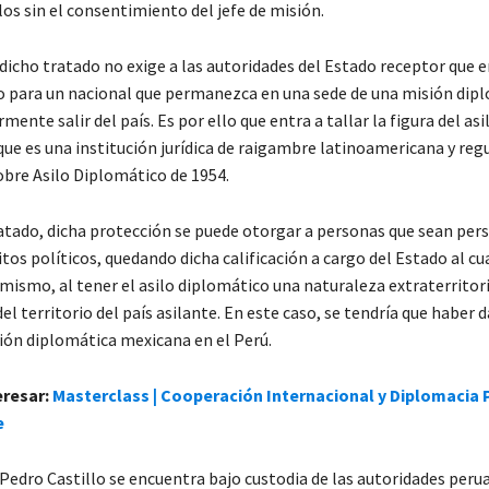
los sin el consentimiento del jefe de misión.
dicho tratado no exige a las autoridades del Estado receptor que 
 para un nacional que permanezca en una sede de una misión dipl
mente salir del país. Es por ello que entra a tallar la figura del asi
ue es una institución jurídica de raigambre latinoamericana y regu
bre Asilo Diplomático de 1954.
atado, dicha protección se puede otorgar a personas que sean per
tos políticos, quedando dicha calificación a cargo del Estado al cu
imismo, al tener el asilo diplomático una naturaleza extraterritori
el territorio del país asilante. En este caso, se tendría que haber 
sión diplomática mexicana en el Perú.
eresar:
Masterclass | Cooperación Internacional y Diplomacia P
e
Pedro Castillo se encuentra bajo custodia de las autoridades peru