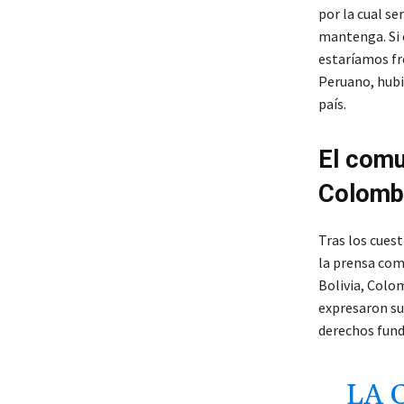
por la cual se
mantenga. Si 
estaríamos fre
Peruano, hubi
país.
El comu
Colomb
Tras los cues
la prensa como
Bolivia, Colo
expresaron su
derechos fund
LA 