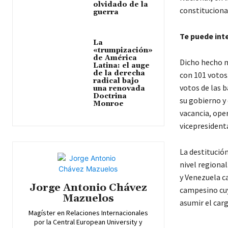
olvidado de la
constituciona
guerra
Te puede int
La
«trumpización»
de América
Dicho hecho m
Latina: el auge
de la derecha
con 101 votos
radical bajo
votos de las 
una renovada
Doctrina
su gobierno y 
Monroe
vacancia, ope
vicepresident
La destitución
nivel regiona
y Venezuela c
Jorge Antonio Chávez
campesino cuy
Mazuelos
asumir el carg
Magíster en Relaciones Internacionales
por la Central European University y