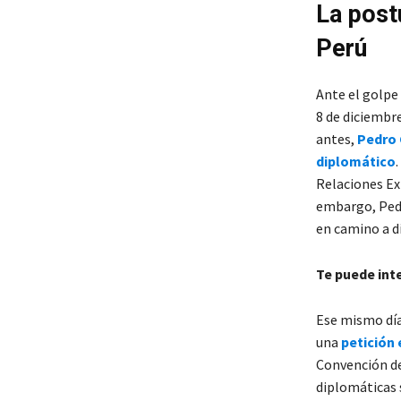
La post
Perú
Ante el golpe 
8 de diciembr
antes,
Pedro C
diplomático
Relaciones Ext
embargo, Pedr
en camino a d
Te puede int
Ese mismo día
una
petición 
Convención de
diplomáticas 