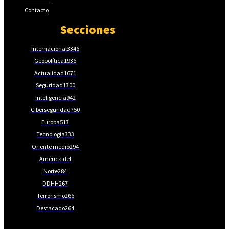
Contacto
Secciones
Internacional
3346
Geopolítica
1936
Actualidad
1671
Seguridad
1300
Inteligencia
942
Ciberseguridad
750
Europa
513
Tecnología
333
Oriente medio
294
América del
Norte
284
DDHH
267
Terrorismo
266
Destacado
264