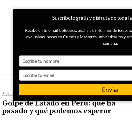
Suscríbete gratis y disfruta de toda l
Recibe en tu email boletines, análisis e informes de Exper
exclusivas, becas en Cursos y Másteres universitarios y ac
semana.
Type
your
name
Type
your
email
Enviar
Portada
Internacional
Golpe de Estado en Perú: qué ha
pasado y qué podemos esperar