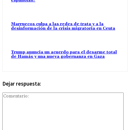
españolas?
Marruecos culpa a las redes de trata y a la
desinformación de la crisis migratoria en Ceuta
Trump anuncia un acuerdo para el desarme total
de Hamás y una nueva gobernanza en Gaza
Dejar respuesta:
Com