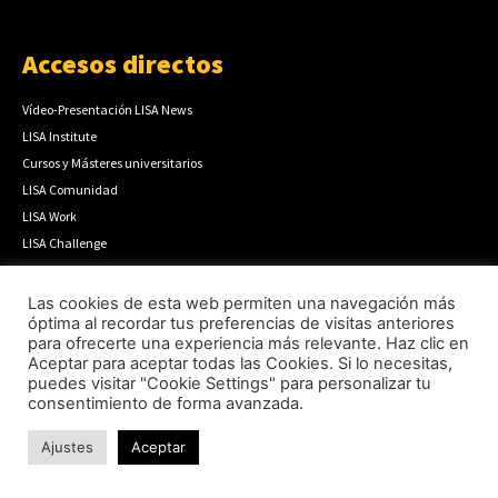
Accesos directos
Vídeo-Presentación LISA News
LISA Institute
Cursos y Másteres universitarios
LISA Comunidad
LISA Work
LISA Challenge
Masterclass LISA
Podcast Código LISA
Las cookies de esta web permiten una navegación más
óptima al recordar tus preferencias de visitas anteriores
Boletín Prospectivo
para ofrecerte una experiencia más relevante. Haz clic en
Boletín Semanal
Aceptar para aceptar todas las Cookies. Si lo necesitas,
Cómo publicar
puedes visitar "Cookie Settings" para personalizar tu
consentimiento de forma avanzada.
Anúnciate
Contacto
Ajustes
Aceptar