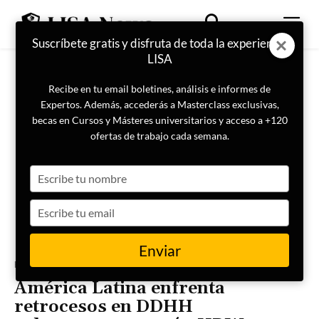
Suscríbete gratis y disfruta de toda la experiencia
LISA
Recibe en tu email boletines, análisis e informes de
Expertos. Además, accederás a Masterclass exclusivas,
becas en Cursos y Másteres universitarios y acceso a +120
ofertas de trabajo cada semana.
Type
your
name
Type
your
email
Enviar
Portada
Actualidad
América Latina enfrenta
retrocesos en DDHH