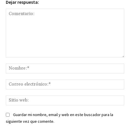
Dejar respuesta:
Comentario:
No
Co
ele
Sit
we
Guardar mi nombre, email y web en este buscador para la
siguiente vez que comente.