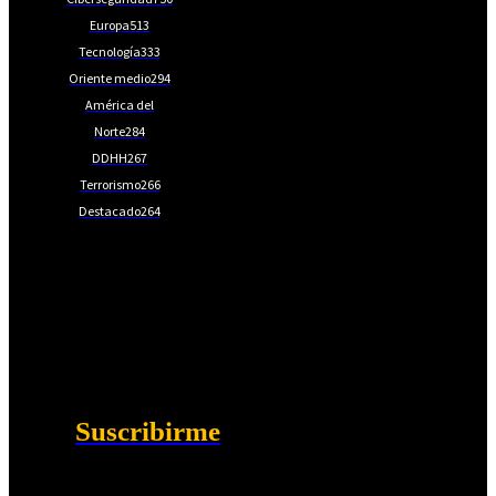
Europa
513
Tecnología
333
Oriente medio
294
América del
Norte
284
DDHH
267
Terrorismo
266
Destacado
264
📩Suscríbete gratis
Ventajas exclusivas para suscriptores:
Boletines semanales y prospectivos.
Becas en Cursos y Másteres universitarios.
Acceso exclusivo a Masterclass y Eventos.
Acceso a +120 ofertas de trabajo semanales.
Acceso a LISA Comunidad y LISA Challenge.
Suscribirme