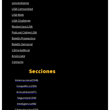
universitarios
LISA Comunidad
LISA Work
LISA Challenge
Masterclass LISA
Podcast Código LISA
Boletín Prospectivo
Boletín Semanal
Cómo publicar
Anúnciate
Contacto
Secciones
Internacional
3346
Geopolítica
1936
Actualidad
1671
Seguridad
1300
Inteligencia
942
Ciberseguridad
750