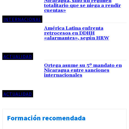
Nicaragua, sino un régimen
totalitario que se niega a rendir
cuentas»
INTERNACIONAL
América Latina enfrenta
retrocesos en DDHH
«alarmantes», según HRW
ACTUALIDAD
Ortega asume su 5º mandato en
Nicaragua entre sanciones
internacionales
ACTUALIDAD
Formación recomendada