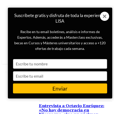
Suscríbete gratis y disfruta de toda la experiencia
LISA
Recibe en tu email boletines, análisis e informes de
Expertos. Además, accederás a Masterclass exclusivas,
becas en Cursos y Másteres universitarios y acceso a +120
ofertas de trabajo cada semana.
Type
your
name
Type
your
email
Enviar
ETIQUETA
Nicaragua
Entrevista a Octavio Enríquez:
«No hay democracia en