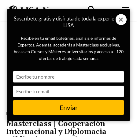
Suscríbete gratis y disfruta de toda la experiencia
LISA
Recibe en tu email boletines, análisis e informes de
Expertos. Además, accederás a Masterclass exclusivas,
becas en Cursos y Másteres universitarios y acceso a +120
ofertas de trabajo cada semana.
Type
your
name
Type
your
email
Enviar
Portada
DDHH
Masterclass | Cooperación
Internacional y Diplomacia