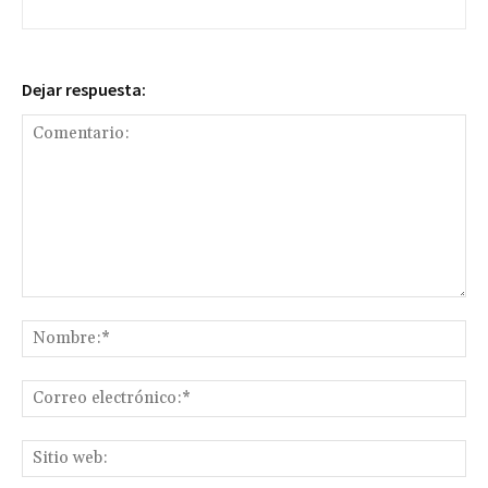
Dejar respuesta:
Comentario:
No
Co
ele
Sit
we