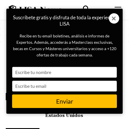
Suscríbete gratis y disfruta de toda la experiencia
LISA
Recibe en tu email boletines, análisis e informes de
Expertos. Además, accederás a Masterclass exclusivas,
becas en Cursos y Másteres universitarios y acceso a +120
ETIQUETA
Harris
ofertas de trabajo cada semana.
Type
El Partido Republicano
recupera la mayoría en el
your
Senado de Estados Unidos
name
Type
your
ELECCIONES ESTADOS
email
UNIDOS
Enviar
Donald Trump se convierte en
el 47º presidente de los
Estados Unidos