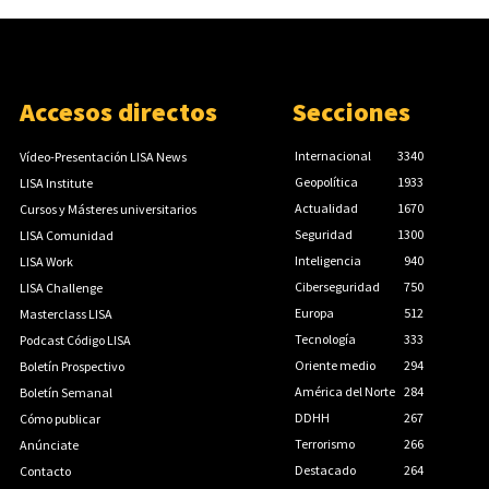
Accesos directos
Secciones
Internacional
3340
Vídeo-Presentación LISA News
Geopolítica
1933
LISA Institute
Actualidad
1670
Cursos y Másteres universitarios
Seguridad
1300
LISA Comunidad
Inteligencia
940
LISA Work
Ciberseguridad
750
LISA Challenge
Europa
512
Masterclass LISA
Tecnología
333
Podcast Código LISA
Oriente medio
294
Boletín Prospectivo
América del Norte
284
Boletín Semanal
DDHH
267
Cómo publicar
Terrorismo
266
Anúnciate
Destacado
264
Contacto