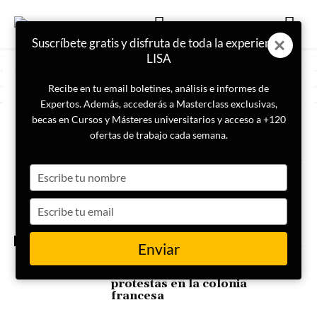
Suscríbete gratis y disfruta de toda la experiencia
LISA
Recibe en tu email boletines, análisis e informes de
Expertos. Además, accederás a Masterclass exclusivas,
becas en Cursos y Másteres universitarios y acceso a +120
ETIQUETA
Indígenas
ofertas de trabajo cada semana.
Type
La ONU aprueba una
resolución a favor de los
your
derechos de los pueblos
name
Type
indígenas con el único voto en
contra de Argentina
your
email
INTERNACIONAL
Enviar
¿Qué está pasando en Nueva
Caledonia? Las claves de las
protestas en la colonia
francesa