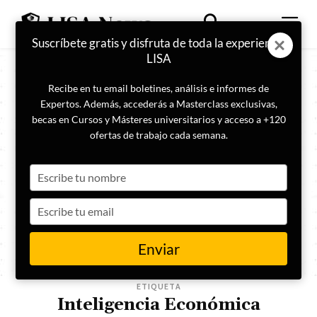
Suscríbete gratis y disfruta de toda la experiencia
LISA
Recibe en tu email boletines, análisis e informes de
Expertos. Además, accederás a Masterclass exclusivas,
becas en Cursos y Másteres universitarios y acceso a +120
ofertas de trabajo cada semana.
Type
your
name
Type
your
email
Enviar
ETIQUETA
Inteligencia Económica