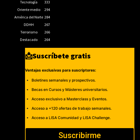
Tecnología
333
Oriente medio
294
América del Norte
284
DDHH
267
Terrorismo
266
Destacado
264
📩Suscríbete gratis
Ventajas exclusivas para suscriptores:
Boletines semanales y prospectivos.
Becas en Cursos y Másteres universitarios.
Acceso exclusivo a Masterclass y Eventos.
Acceso a +120 ofertas de trabajo semanales.
Acceso a LISA Comunidad y LISA Challenge.
Suscribirme