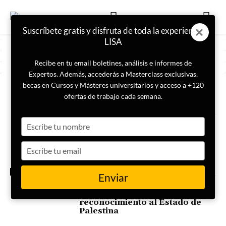
Suscríbete gratis y disfruta de toda la experiencia
LISA
Recibe en tu email boletines, análisis e informes de
Expertos. Además, accederás a Masterclass exclusivas,
becas en Cursos y Másteres universitarios y acceso a +120
ETIQUETA
Irlanda
ofertas de trabajo cada semana.
Type
La geopolítica de la mitología:
cuando lo sagrado dicta la
your
política
name
Type
your
email
LA GEOPOLÍTICA DE
Enviar
Israel llama a consultas a su
embajadora en España tras el
reconocimiento al Estado de
Palestina