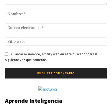
Comentario:
No
Co
ele
Sit
we
Guardar mi nombre, email y web en este buscador para la
siguiente vez que comente.
Aprende Inteligencia