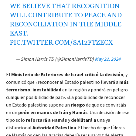
WE BELIEVE THAT RECOGNITION
WILL CONTRIBUTE TO PEACE AND
RECONCILIATION IN THE MIDDLE
EAST.
PIC.TWITTER.COM/SAI2FTZECX
— Simon Harris TD (@SimonHarrisTD)
May 22, 2024
El
Ministerio de Exteriores de Israel criticó la decisión
, y
comunicó que «reconocer al Estado palestino llevará a
más
terrorismo
,
inestabilidad
en la región y pondrá en peligro
cualquier posibilidad de paz». «La posibilidad de reconocer
un Estado palestino supone un
riesgo
de que os convirtáis
en un
peón en manos de Irán y Hamás
. Una decisión de ese
tipo solo
reforzará a Hamás
y
debilitará a
una ya
disfuncional
Autoridad Palestina
. El hecho de que líderes
de Hamás os den las gracias debería ser una voz de alerta.