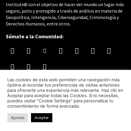
Institute© con el objetivo de hacer del mundo un lugar más
seguro, justo y protegido a través de análisis en materia de
Geopolítica, Inteligencia, Ciberseguridad, Criminología y
Derechos Humanos, entre otros.
Súmate a la Comunidad:
Las cookies de esta web permiten una navegación más
óptima al recordar tus preferencias de visitas anteriores
Accesos directos
para ofrecerte una experiencia más relevante. Haz clic en
Aceptar para aceptar todas las Cookies. Si lo necesitas,
Vídeo-Presentación LISA News
puedes visitar "Cookie Settings" para personalizar tu
consentimiento de forma avanzada.
LISA Institute
Cursos y Másteres universitarios
Ajustes
Aceptar
LISA Comunidad
LISA Work