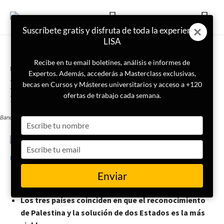
Suscríbete gratis y disfruta de toda la experiencia
LISA
Recibe en tu email boletines, análisis e informes de
Portada
Actualidad
Expertos. Además, accederás a Masterclass exclusivas,
España, Noruega e Irlanda
becas en Cursos y Másteres universitarios y acceso a +120
reconocen al Estado de Palestina
ofertas de trabajo cada semana.
Bandera de Palestina
Type
your
name
Type
22 de mayo de 2024
LISA News
your
email
Enviar
Israel llama a consultas a los tres.
Los tres países coinciden en que el reconocimiento
de Palestina y la solución de dos Estados es la más