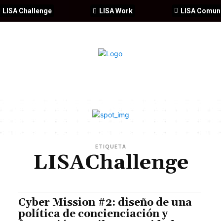
LISA Challenge
LISA Work
LISA Comun
IA
CIBERSEGURIDAD
SEGURIDAD
DDHH
FORMACIÓ
ETIQUETA
LISAChallenge
Cyber Mission #2: diseño de una
política de concienciación y