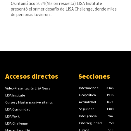
Osintomático 2024 (Misión resuelta) LISA Institute
presentó el primer desafío de LISA Challenge, donde miles
de personas tuvieron...
Accesos directos
Secciones
Internacional
3346
Vídeo-Presentación LISA News
Geopolítica
1936
LISA Institute
Actualidad
1671
Cursos y Másteres universitarios
Seguridad
1300
LISA Comunidad
Inteligencia
942
LISA Work
Ciberseguridad
750
LISA Challenge
Europa
513
Masterclass LISA