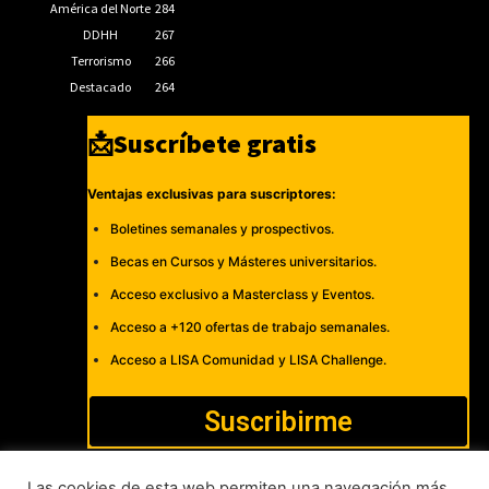
América del Norte
284
DDHH
267
Terrorismo
266
Destacado
264
📩Suscríbete gratis
Ventajas exclusivas para suscriptores:
Boletines semanales y prospectivos.
Becas en Cursos y Másteres universitarios.
Acceso exclusivo a Masterclass y Eventos.
Acceso a +120 ofertas de trabajo semanales.
Acceso a LISA Comunidad y LISA Challenge.
Suscribirme
Las cookies de esta web permiten una navegación más