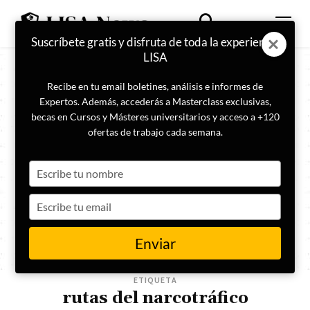
Suscríbete gratis y disfruta de toda la experiencia
LISA
Recibe en tu email boletines, análisis e informes de
Expertos. Además, accederás a Masterclass exclusivas,
becas en Cursos y Másteres universitarios y acceso a +120
ofertas de trabajo cada semana.
Type
your
name
Type
your
email
Enviar
ETIQUETA
rutas del narcotráfico