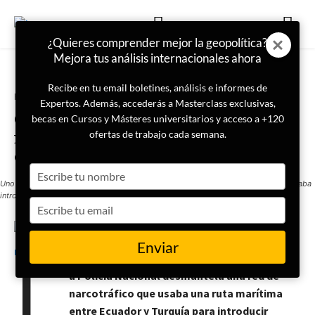
¿Quieres comprender mejor la geopolítica?
Mejora tus análisis internacionales ahora
Recibe en tu email boletines, análisis e informes de
Portada
Actualidad
Expertos. Además, accederás a Masterclass exclusivas,
Cae una red internacional de
becas en Cursos y Másteres universitarios y acceso a +120
narcotráfico en dos municipios
ofertas de trabajo cada semana.
de Madrid
Type
Uno de los tres detenidos en Madrid por integrar presuntamente una red que buscaba
your
introducir cocaína en España por mar desde Turquía / Policía Nacional
name
Type
your
email
17 de octubre de 2025
LISA News
Enviar
L
a Policía Nacional desmantela una red de
narcotráfico que usaba una ruta marítima
entre Ecuador y Turquía para introducir