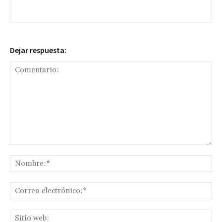
Dejar respuesta:
Comentario:
No
Co
ele
Sit