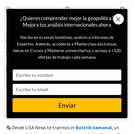
¿Quieres comprender mejor la geopolítica?
Mejora tus análisis internacionales ahora
Recibe en tu email boletines, análisis e informes de
Portada
Boletín Semanal
Expertos. Además, accederás a Masterclass exclusivas,
¿Qué ha pasado esta semana?
becas en Cursos y Másteres universitarios y acceso a +120
ofertas de trabajo cada semana.
Type
21 de octubre de 2025
LISA News
your
name
Type
your
Boletín semanal (11 – 17
email
Enviar
OCTUBRE)
🗞️ Desde LISA News te traemos el
Boletín Semanal
, un