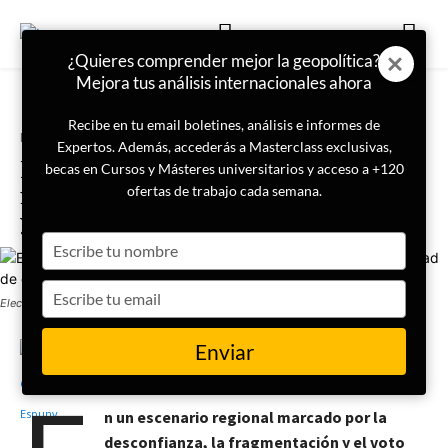
¿Quieres comprender mejor la geopolítica?
Mejora tus análisis internacionales ahora
Recibe en tu email boletines, análisis e informes de
Portada
Internacional
Expertos. Además, accederás a Masterclass exclusivas,
Elecciones en Chile:
becas en Cursos y Másteres universitarios y acceso a +120
imprevisibilidad, nuevos actores
ofertas de trabajo cada semana.
y necesidad de coalición
Type
your
name
Type
Elecciones en Chile imprevisibilidad, nuevos actores y necesidad de coalición
your
email
Enviar
22 de octubre de 2025
Inés Calzada Espuny
n un escenario regional marcado por la
desconfianza, la fragmentación y el voto