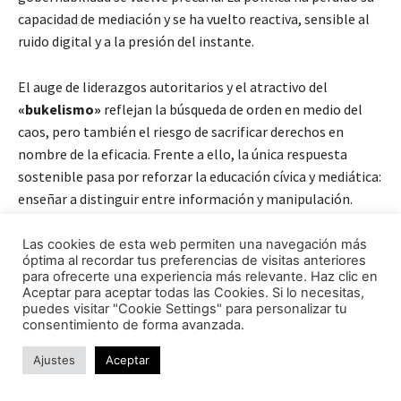
capacidad de mediación y se ha vuelto reactiva, sensible al
ruido digital y a la presión del instante.
El auge de liderazgos autoritarios y el atractivo del
«bukelismo»
reflejan la búsqueda de orden en medio del
caos, pero también el riesgo de sacrificar derechos en
nombre de la eficacia. Frente a ello, la única respuesta
sostenible pasa por reforzar la educación cívica y mediática:
enseñar a distinguir entre información y manipulación.
Chile será una prueba crucial. Si
logra equilibrar
Las cookies de esta web permiten una navegación más
óptima al recordar tus preferencias de visitas anteriores
participación, estabilidad y reformas
, podría ofrecer una
para ofrecerte una experiencia más relevante. Haz clic en
ruta alternativa a la deriva populista que se extiende por la
Aceptar para aceptar todas las Cookies. Si lo necesitas,
puedes visitar "Cookie Settings" para personalizar tu
región. Si no lo consigue, confirmará que América Latina
consentimiento de forma avanzada.
avanza hacia una nueva etapa de democracias agotadas,
donde las emociones pesan más que las instituciones.
Ajustes
Aceptar