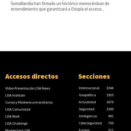
Somalilandia han firmado un histórico memorándum de
entendimiento que garantizará a Etiopía el acceso...
Accesos directos
Secciones
Internacional
3344
Vídeo-Presentación LISA News
Geopolítica
1935
LISA Institute
Actualidad
1670
Cursos y Másteres universitarios
Seguridad
1300
LISA Comunidad
Inteligencia
941
LISA Work
Ciberseguridad
750
LISA Challenge
Europa
512
Masterclass LISA