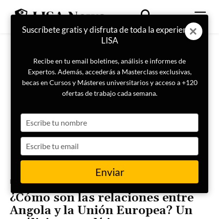
Suscríbete gratis y disfruta de toda la experiencia
LISA
Recibe en tu email boletines, análisis e informes de
Expertos. Además, accederás a Masterclass exclusivas,
becas en Cursos y Másteres universitarios y acceso a +120
ofertas de trabajo cada semana.
Type
your
name
Type
your
email
Enviar
Portada
Geopolítica
¿Cómo son las relaciones entre
Angola y la Unión Europea? Un