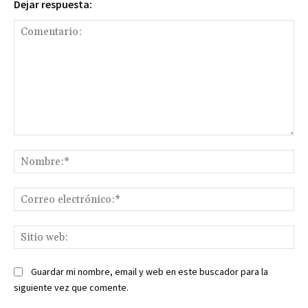
Dejar respuesta:
Comentario:
No
Co
ele
Sit
we
Guardar mi nombre, email y web en este buscador para la
siguiente vez que comente.