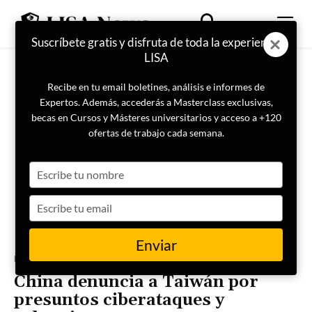
Suscríbete gratis y disfruta de toda la experiencia
LISA
Recibe en tu email boletines, análisis e informes de
Expertos. Además, accederás a Masterclass exclusivas,
becas en Cursos y Másteres universitarios y acceso a +120
ofertas de trabajo cada semana.
Type
your
name
Type
your
email
Enviar
Portada
Actualidad
China denuncia a Taiwán por
presuntos ciberataques y