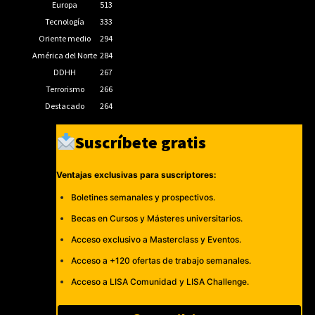
Europa
513
Tecnología
333
Oriente medio
294
América del Norte
284
DDHH
267
Terrorismo
266
Destacado
264
Suscríbete gratis
Ventajas exclusivas para suscriptores:
Boletines semanales y prospectivos.
Becas en Cursos y Másteres universitarios.
Acceso exclusivo a Masterclass y Eventos.
Acceso a +120 ofertas de trabajo semanales.
Acceso a LISA Comunidad y LISA Challenge.