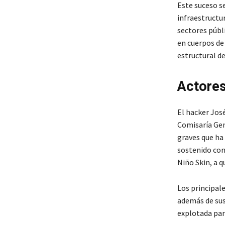
Este suceso s
infraestructur
sectores públi
en cuerpos de
estructural de
Actores
El hacker José
Comisaría Gen
graves que ha
sostenido con
Niño Skin, a q
Los principal
además de sus 
explotada para