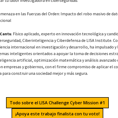
ar tu labor investigadora en ciberseguridad.
menaza en las Fuerzas del Orden: Impacto del robo masivo de dat
acional
 Cantu
. Físico aplicado, experto en innovación tecnológica y candi
erseguridad, Ciberinteligencia y Ciberdefensa de LISA Institute. C
encia internacional en investigación y desarrollo, ha impulsado y 
temas inteligentes orientados a apoyar la toma de decisiones estr
eligencia artificial, optimización matemática y análisis avanzado 
n empresas y gobiernos, con el firme compromiso de aplicar el 
a para construir una sociedad mejor y más segura.
Todo sobre el LISA Challenge Cyber Mission #1
¡Apoya este trabajo finalista con tu voto!