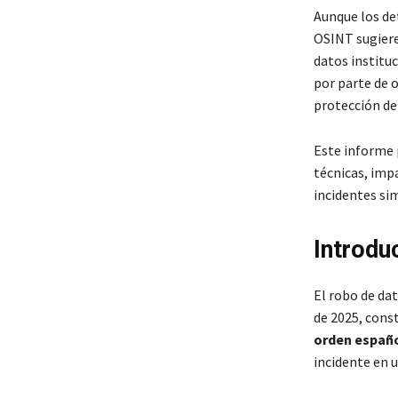
Aunque los det
OSINT sugiere
datos instituc
por parte de 
protección de
Este informe p
técnicas, imp
incidentes sim
Introdu
El robo de da
de 2025, cons
orden españo
incidente en 