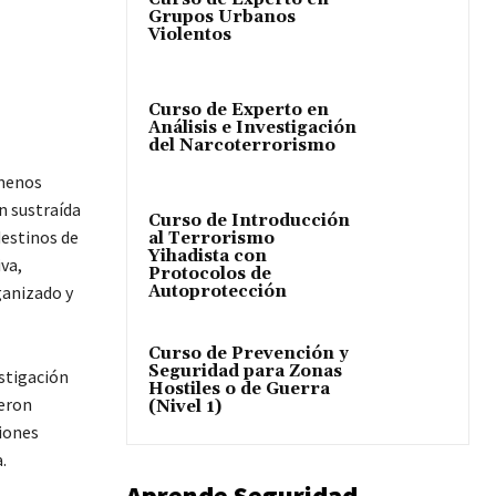
Grupos Urbanos
Violentos
Curso de Experto en
Análisis e Investigación
del Narcoterrorismo
 menos
n sustraída
Curso de Introducción
destinos de
al Terrorismo
Yihadista con
va,
Protocolos de
Autoprotección
anizado y
Curso de Prevención y
Seguridad para Zonas
estigación
Hostiles o de Guerra
ieron
(Nivel 1)
iones
.
Aprende Seguridad