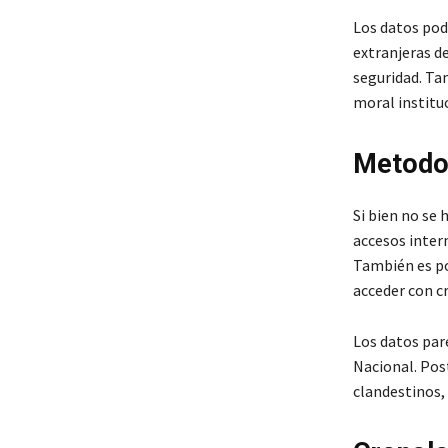
Los datos pod
extranjeras de
seguridad. Ta
moral instituc
Metodol
Si bien no se
accesos inter
También es po
acceder con c
Los datos pare
Nacional. Pos
clandestinos, 