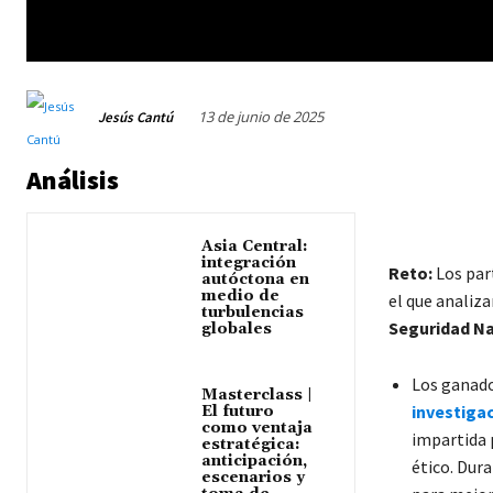
13 de junio de 2025
Jesús Cantú
Análisis
Asia Central:
integración
Reto:
Los par
autóctona en
medio de
el que analiz
turbulencias
Seguridad N
globales
Los ganado
Masterclass |
investigac
El futuro
como ventaja
impartida
estratégica:
anticipación,
ético. Dur
escenarios y