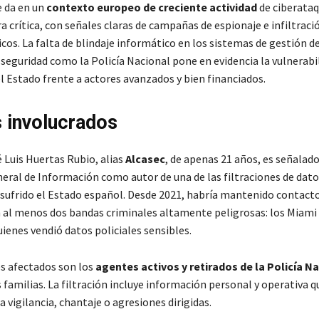
e da en un
contexto europeo de creciente actividad
de ciberataq
a crítica, con señales claras de campañas de espionaje e infiltraci
cos. La falta de blindaje informático en los sistemas de gestión d
 seguridad como la Policía Nacional pone en evidencia la vulnerabi
l Estado frente a actores avanzados y bien financiados.
 involucrados
 Luis Huertas Rubio, alias
Alcasec
, de apenas 21 años, es señalado
eral de Información como autor de una de las filtraciones de dat
 sufrido el Estado español. Desde 2021, habría mantenido contacto
 al menos dos bandas criminales altamente peligrosas: los Miami y
uienes vendió datos policiales sensibles.
es afectados son los
agentes activos y retirados de la Policía N
familias. La filtración incluye información personal y operativa q
 vigilancia, chantaje o agresiones dirigidas.