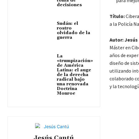
para mejor
toma de
decisiones
Título:
Cibera
Sudán: el
a la Policía N
rostro
olvidado de la
guerra
Autor: Jesús
Máster en Cib
años de experi
La
«trumpización»
diseño de sis
de América
Latina: el auge
utilizando int
de la derecha
colaborado co
radical bajo
una renovada
y la tecnologí
Doctrina
Monroe
Jesús Cantú