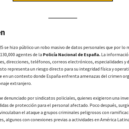
en
025 se hizo público un robo masivo de datos personales que por lo
 130,000 agentes de la
Policía Nacional de España.
La informació
s, direcciones, teléfonos, correos electrónicos, especialidades y 
sto representa un riesgo directo para su integridad física y operati
e en un contexto donde España enfrenta amenazas del crimen org
onaje extranjero.
ue denunciado por sindicatos policiales, quienes exigieron una inv
idas de protección para el personal afectado. Poco después, surg
vinculaban el ataque a grupos criminales peligrosos con ramificac
es, algunos con conexiones previas a actividades en América Latina