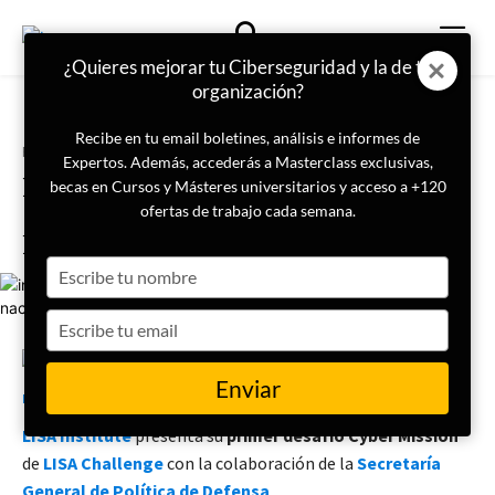
¿Quieres mejorar tu Ciberseguridad y la de tu
organización?
Recibe en tu email boletines, análisis e informes de
Portada
Ciberseguridad
Expertos. Además, accederás a Masterclass exclusivas,
LISA Challenge | Cyber Mission
becas en Cursos y Másteres universitarios y acceso a +120
#1: Seguridad Nacional en la Era
ofertas de trabajo cada semana.
Digital (misión cerrada)
Type
your
name
Type
your
email
26 de noviembre de 2025
LISA Institute
Enviar
LISA Institute
presenta su
primer desafío
Cyber Mission
de
LISA Challenge
con la colaboración de la
Secretaría
General de Política de Defensa