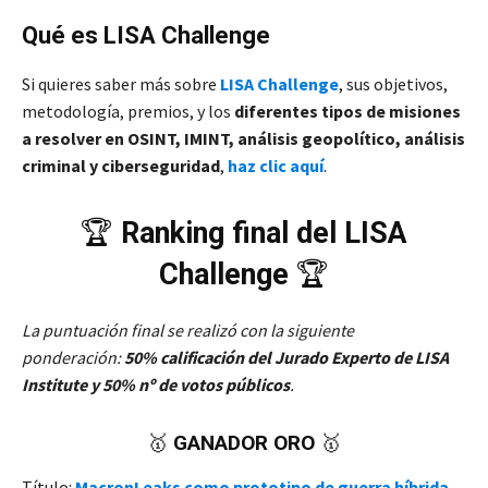
Qué es LISA Challenge
Si quieres saber más sobre
LISA Challenge
, sus objetivos,
metodología, premios, y los
diferentes tipos de misiones
a resolver en OSINT, IMINT, análisis geopolítico, análisis
criminal y ciberseguridad
,
haz clic aquí
.
🏆
Ranking final del LISA
Challenge
🏆
La puntuación final se realizó con la siguiente
ponderación:
50% calificación del Jurado Experto de LISA
Institute y 50% nº de votos públicos
.
🥇
GANADOR ORO
🥇
Título:
MacronLeaks como prototipo de guerra híbrida