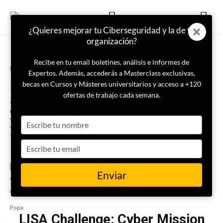
¿Quieres mejorar tu Ciberseguridad y la de tu
organización?
Recibe en tu email boletines, análisis e informes de
Portada
LISA Challenge
Expertos. Además, accederás a Masterclass exclusivas,
MacronLeaks como prototipo de
becas en Cursos y Másteres universitarios y acceso a +120
guerra híbrida cognitiva: De caso
ofertas de trabajo cada semana.
disruptivo a modelo replicado en
Type
la injerencia electoral
your
transnacional
name
Type
your
email
Enviar
13 de junio de 2025
Artiom Vnebreaci Popa
LISA Challenge: Cyber Mission