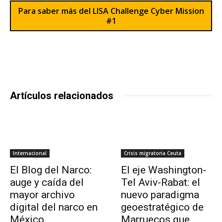
Para saber más del LISA Challenge Cyber Mission
#1
Artículos relacionados
Internacional
Crisis migratoria Ceuta
El Blog del Narco:
El eje Washington-
auge y caída del
Tel Aviv-Rabat: el
mayor archivo
nuevo paradigma
digital del narco en
geoestratégico de
México
Marruecos que