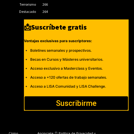
Terrorismo
266
Destacado
264
📩Suscríbete gratis
Ventajas exclusivas para suscriptores:
Boletines semanales y prospectivos.
Becas en Cursos y Másteres universitarios.
Acceso exclusivo a Masterclass y Eventos.
Acceso a +120 ofertas de trabajo semanales.
Acceso a LISA Comunidad y LISA Challenge.
Suscribirme
Cómo
Anúnciate
Política de Privacidad y