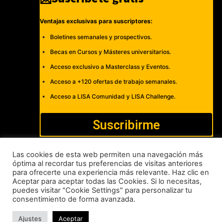
Ventajas exclusivas para suscriptores:
Boletines semanales y prospectivos.
Becas en Cursos y Másteres universitarios.
Acceso exclusivo a Masterclass y Eventos.
Acceso a +120 ofertas de trabajo semanales.
Acceso a LISA Comunidad y LISA Challenge.
Suscribirme
Las cookies de esta web permiten una navegación más
óptima al recordar tus preferencias de visitas anteriores
para ofrecerte una experiencia más relevante. Haz clic en
Cómo publicar
Anúnciate
Política de Privacidad y Cookies
Aceptar para aceptar todas las Cookies. Si lo necesitas,
puedes visitar "Cookie Settings" para personalizar tu
Aviso legal
Contacto
consentimiento de forma avanzada.
LISA News©. Creative Commons BY-NC-ND.
Ajustes
Aceptar