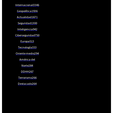
Internacional
3346
Geopolítica
1936
Actualidad
1671
Seguridad
1300
Inteligencia
942
Ciberseguridad
750
Europa
513
Tecnología
333
Oriente medio
294
América del
Norte
284
DDHH
267
Terrorismo
266
Destacado
264
📩Suscríbete gratis
Ventajas exclusivas para suscriptores: