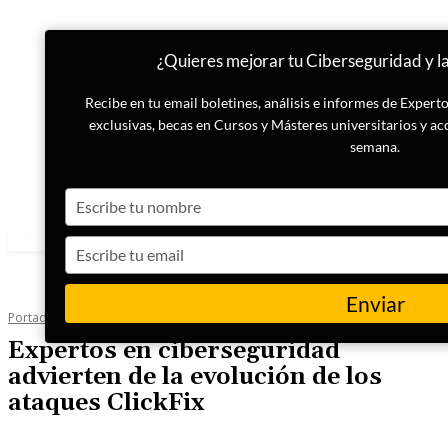
¿Quieres mejorar tu Ciberseguridad y la
Recibe en tu email boletines, análisis e informes de Exper
exclusivas, becas en Cursos y Másteres universitarios y ac
semana.
Type
your
name
Type
your
email
Enviar
Portada
Actualidad
Expertos en ciberseguridad
advierten de la evolución de los
ataques ClickFix