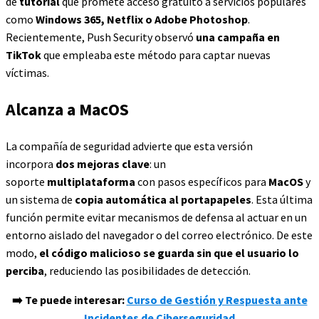
de
tutorial
que promete acceso gratuito a servicios populares
como
Windows 365, Netflix o Adobe Photoshop
.
Recientemente, Push Security observó
una campaña en
TikTok
que empleaba este método para captar nuevas
víctimas.
Alcanza a MacOS
La compañía de seguridad advierte que esta versión
incorpora
dos mejoras clave
: un
soporte
multiplataforma
con pasos específicos para
MacOS
y
un sistema de
copia automática al portapapeles
. Esta última
función permite evitar mecanismos de defensa al actuar en un
entorno aislado del navegador o del correo electrónico. De este
modo,
el código malicioso se guarda sin que el usuario lo
perciba
, reduciendo las posibilidades de detección.
➡️ Te puede interesar:
Curso de Gestión y Respuesta ante
Incidentes de Ciberseguridad