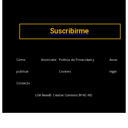
Boletines semanales y prospectivos.
Becas en Cursos y Másteres universitarios.
Acceso exclusivo a Masterclass y Eventos.
Acceso a +120 ofertas de trabajo semanales.
Acceso a LISA Comunidad y LISA Challenge.
Suscribirme
Cómo
Anúnciate
Política de Privacidad y
Aviso
publicar
Cookies
legal
Contacto
LISA News©. Creative Commons BY-NC-ND.